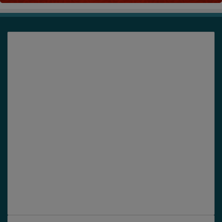
हाम्रो बारे
हाम्रो बारे:
विश्व खोज मीडिया सुदुरपश्चिमको पुनर्वास देखि संचालित एकल
स्वामित्व प्राप्त मिडिया नेटवर्क हो । अनलाइन मिडिया
मानवजातिको अविभाज्य ध्रुव भएको छ र यसले मानिसहरूलाई
बढी प्रभावकारी तरिकामा उत्प्रेरित र सचेत पार्ने अथाह शक्ति
प्राप्त गरेको छ। विश्व खोजले एक बेंचमार्क सिर्जना गरी नेपाली
मिडियाको इतिहासमा नयाँ पौराणिक युगको स्थापना गर्ने लक्ष्य
लिएको छ।
Facebook
Twitter
YouTube