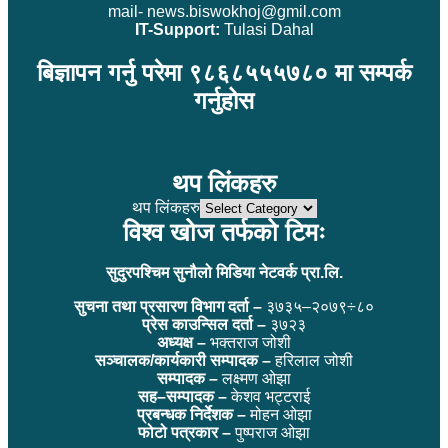
mail- news.biswokhoj@gmil.com
IT-Support:
Tulasi Dahal
बिज्ञापन गर्नु परेमा ९८६८५५५७८० मा सम्पर्क
गर्नुहोस
थप लिंकहरु
थप लिंकहरु
विश्व खोज तर्फको टिमः
सुदुरपश्चिम सुनौलो मिडिया नेटवर्क प्रा.लि.
सुचना तथा प्रसारण विभाग दर्ता –
३७३५–२०७९÷८०
प्रेस काउन्सिल दर्ता –
३७२३
अध्यक्ष –
भक्तराज जोशी
सञ्चालक/कार्यकारी सम्पादक –
हरिलाल जोशी
सम्पादक –
लक्ष्मण ओझा
सह–सम्पादक –
केशव भट्टराई
प्रबन्धक निर्देशक –
मोहन ओझा
फोटो पत्रकार –
पुष्पराज ओझा