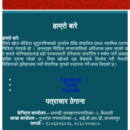
हाम्रो बारे
हाम्रो बारे:
विश्व खोज मीडिया सुदुरपश्चिमको पुनर्वास देखि संचालित एकल स्वामित्व प्राप्त
मिडिया नेटवर्क हो । अनलाइन मिडिया मानवजातिको अविभाज्य ध्रुव भएको छ
र यसले मानिसहरूलाई बढी प्रभावकारी तरिकामा उत्प्रेरित र सचेत पार्ने अथाह
शक्ति प्राप्त गरेको छ। विश्व खोजले एक बेंचमार्क सिर्जना गरी नेपाली
मिडियाको इतिहासमा नयाँ पौराणिक युगको स्थापना गर्ने लक्ष्य लिएको छ।
Facebook
Twitter
YouTube
पत्राचार ठेगाना
केन्द्रिय कार्यालय –
धनगढी उपमहानगरपालिका–२, कैलाली
शाखा कार्यालय –
पुनर्वास नगरपालिका–३, आई.बी.आर.डी.,कञ्चनपुर
सम्पर्क –
९८०६४५६०२६, ९८६८५५५७८०