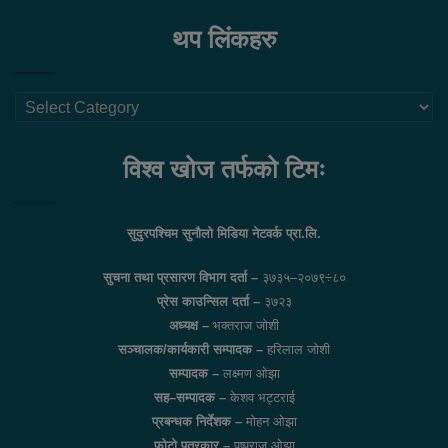
थप लिंकहरु
थप
लिंकहरु
विश्व खोज तर्फको टिमः
सुदुरपश्चिम सुनौलो मिडिया नेटवर्क प्रा.लि.
सुचना तथा प्रसारण विभाग दर्ता –
३७३५–२०७९÷८०
प्रेस काउन्सिल दर्ता –
३७२३
अध्यक्ष –
भक्तराज जोशी
सञ्चालक/कार्यकारी सम्पादक –
हरिलाल जोशी
सम्पादक –
लक्ष्मण ओझा
सह–सम्पादक –
केशव भट्टराई
प्रबन्धक निर्देशक –
मोहन ओझा
फोटो पत्रकार –
पुष्पराज ओझा