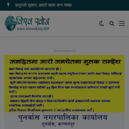
हजुरको सूचना, हाम्रो खबर बन्न सक्छ
Switch
समाचार
मेन
skin
खोज्नुहोस
Above Article Ad