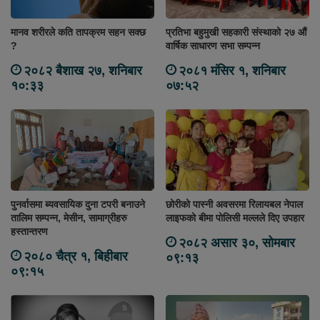
मानव शरीरले कति तापक्रम सहन सक्छ
प्रतिभा बहुमुखी सहकारी संस्थाको २७ औं
?
वार्षिक साधारण सभा सम्पन्न
२०८२ बैशाख २७, शनिबार
२०८१ मंसिर १, शनिबार
१०:३३
०७:५२
पुनर्वासमा ब्यवसायिक दुना टपरी बनाउने
छोरीको पास्नी अवसरमा रिलायबल नेपाल
तालिम सम्पन्न, मेसीन, सामाग्रीहरु
लाइफको बीमा पोलिसी मल्लले दिए उपहार
हस्तान्तरण
२०८२ असार ३०, सोमबार
२०८० चैत्र १, बिहीबार
०९:१३
०९:१५