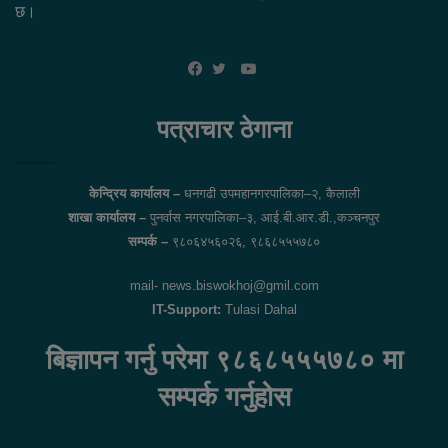
छ।
YouTube
Facebook
Twitter
पत्राचार ठेगाना
केन्द्रिय कार्यालय –
धनगढी उपमहानगरपालिका–२, कैलाली
शाखा कार्यालय –
पुनर्वास नगरपालिका–३, आई.बी.आर.डी.,कञ्चनपुर
सम्पर्क –
९८०६४५६०२६, ९८६८५५५७८०
mail- news.biswokhoj@gmil.com
IT-Support:
Tulasi Dahal
बिज्ञापन गर्नु परेमा ९८६८५५५७८० मा
सम्पर्क गर्नुहोस