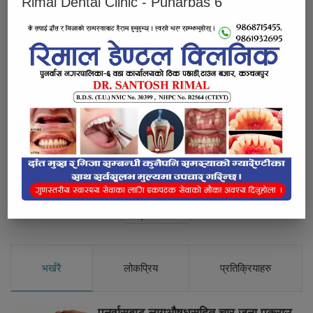
Rimal Dental Clinic - Punarbas 6
नेकपा एकिकृत समाजवादी र माओवादी केन्द्रको संयुक्त घरदैलो ? हेर्नुस
तस्बिरमा !
Below Comments Ad
भर्खरै
लोकप्रिय
प्रतिक्रियाहरु
पुनर्वासबाट लागुऔषधसहित चार जना पक्राउ