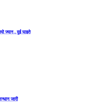
ो ज्यान , दुई घाइते
सन्धान जारी