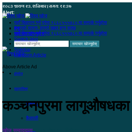
२०८३ श्रावण २३, शनिबार | समय: १२:३७
Alert:
यहाँ बिज्ञापन गर्नु परेमा ९८६८५५५७८० मा सम्पर्क गर्नुहोस
हजुरको सूचना, हाम्रो खबर बन्न सक्छ
मेनू
यहाँ बिज्ञापन गर्नु परेमा ९८६८५५५७८० मा सम्पर्क गर्नुहोस
समाचार खोज्नुहोस्
Switch skin
समाचार खोज्नुहोस्
Sidebar
Random Article
Above Article Ad
होमपेज
सुदूरपश्चिम
कञ्चनपुरमा लागूऔषधका 
कंचनपुर
कैलाली
खोज सम्वाददाता
२०८३ जेष्ठ २८, बिहीबार ०१:३३