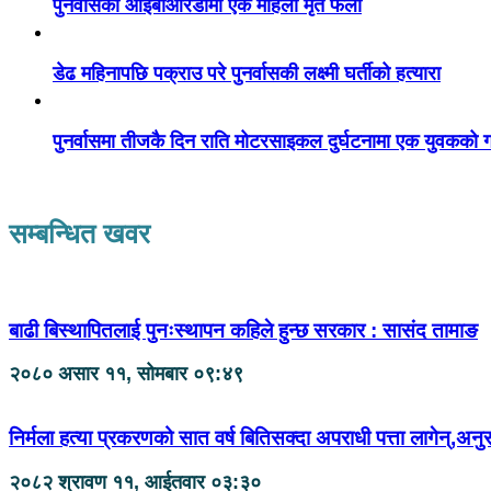
पुनर्वासको आईबीआरडीमा एक महिला मृत फेला
डेढ महिनापछि पक्राउ परे पुनर्वासकी लक्ष्मी घर्तीको हत्यारा
पुनर्वासमा तीजकै दिन राति मोटरसाइकल दुर्घटनामा एक युवकको गय
सम्बन्धित खवर
बाढी बिस्थापितलाई पुनःस्थापन कहिले हुन्छ सरकार : सासंद तामाङ
२०८० असार ११, सोमबार ०९:४९
निर्मला हत्या प्रकरणको सात वर्ष बितिसक्दा अपराधी पत्ता लागेन्,अनु
२०८२ श्रावण ११, आईतवार ०३:३०