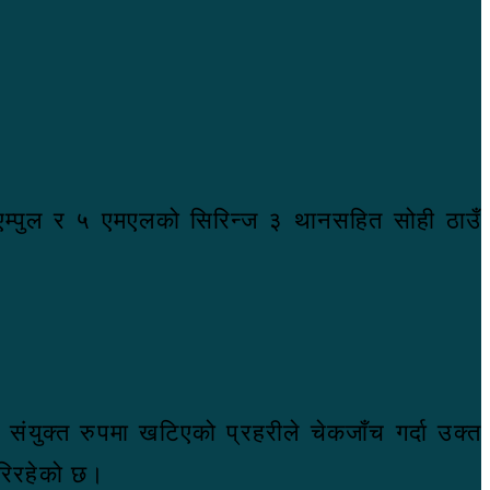
एम्पुल र ५ एमएलको सिरिन्ज ३ थानसहित सोही ठाउँ
 संयुक्त रुपमा खटिएको प्रहरीले चेकजाँच गर्दा उक्त
रिरहेको छ।