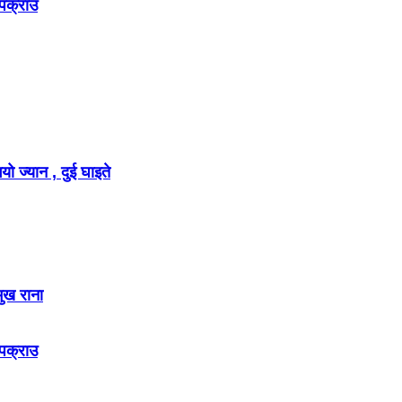
 पक्राउ
ो ज्यान , दुई घाइते
मुख राना
 पक्राउ