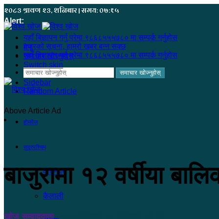
२०८३ श्रावण २३, शनिबार | समय: ०७:१५
Alert:
यहाँ बिज्ञापन गर्नु परेमा ९८६८५५५७८० मा सम्पर्क गर्नुहोस
हजुरको सूचना, हाम्रो खबर बन्न सक्छ
मेनू
यहाँ बिज्ञापन गर्नु परेमा ९८६८५५५७८० मा सम्पर्क गर्नुहोस
समाचार खोज्नुहोस्
Switch skin
समाचार खोज्नुहोस्
Sidebar
Random Article
Above Article Ad
होमपेज
सुदूरपश्चिम
बाजुरामा १२ वर्षीया बाल
कंचनपुर
कैलाली
खोज सम्वाददाता
२०८२ आश्विन ११, शनिबार ०४:४१