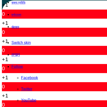
सूचना प्रविधि
+1
0
मनोरञ्जन
+1
खेलकुद
0
+1
Switch skin
0
लगइन
+1
Follow
0
+1
Facebook
0
Twitter
+1
YouTube
0