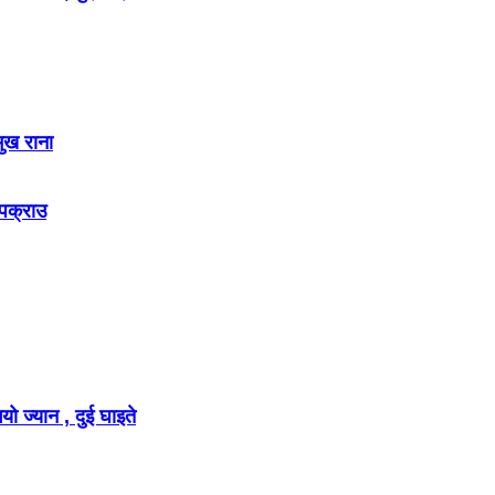
मुख राना
 पक्राउ
ो ज्यान , दुई घाइते