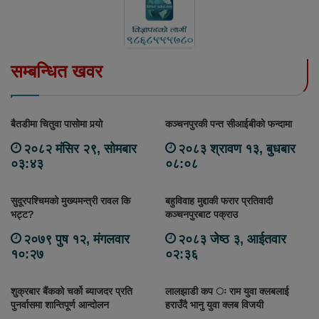
सम्बन्धित खवर
बैतडीमा चितुवा पासोमा पर्‍यो
कञ्चनपुरकी पन्त सीआईबीको फन्दामा
२०८२ मंसिर २९, सोमबार
२०८३ श्रावण १३, बुधबार
०३:४३
०८:०८
सुदूरपश्चिमको मुख्यमन्त्री रावल कि
बहुविवाह मुद्दाकी फरार प्रतिवादी
भट्ट?
कञ्चनपुरबाट पक्राउ
२०७९ पुष १२, मंगलवार
२०८३ जेष्ठ ३, आईतवार
१०:२७
०२:३६
शुक्रबार बैंकको चर्को ब्याजदर प्रति
लालझाडी कप ः राम युवा क्लबलाई
पुनर्वासमा शान्तिपूर्ण आन्दोलन
हराउँदै भानु युवा क्लब विजयी