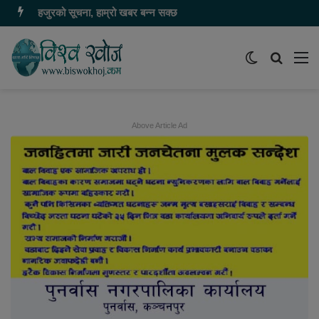
हजुरको सूचना, हाम्रो खबर बन्न सक्छ
Switch
समाचार
मेन
skin
खोज्नुहोस
Above Article Ad