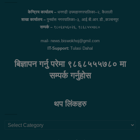
केन्द्रिय कार्यालय –
धनगढी उपमहानगरपालिका–२, कैलाली
शाखा कार्यालय –
पुनर्वास नगरपालिका–३, आई.बी.आर.डी.,कञ्चनपुर
सम्पर्क –
९८०६४५६०२६, ९८६८५५५७८०
mail- news.biswokhoj@gmil.com
IT-Support:
Tulasi Dahal
बिज्ञापन गर्नु परेमा ९८६८५५५७८० मा
सम्पर्क गर्नुहोस
थप लिंकहरु
थप
लिंकहरु