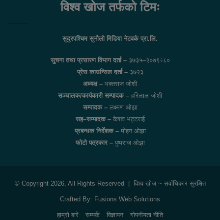
विश्व खोज तर्फको टिमः
सुदुरपश्चिम सुनौलो मिडिया नेटवर्क प्रा.लि.
सुचना तथा प्रसारण विभाग दर्ता –
३७३५–२०७९÷८०
प्रेस काउन्सिल दर्ता –
३७२३
अध्यक्ष –
भक्तराज जोशी
सञ्चालक/कार्यकारी सम्पादक –
हरिलाल जोशी
सम्पादक –
लक्ष्मण ओझा
सह–सम्पादक –
केशव भट्टराई
प्रबन्धक निर्देशक –
मोहन ओझा
फोटो पत्रकार –
पुष्पराज ओझा
© Copyright 2026, All Rights Reserved |
विश्व खोज
~ सर्वाधिकार सुरक्षित
Crafted By:
Fusions Web Solutions
हाम्रो बारे
सम्पर्क
विज्ञापन
गोपनीयता नीति