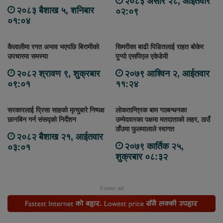
२०८३ असार २८, आईतवार
२०८३ बैशाख ५, शनिबार
०२:०९
०१:०४
कैलालीमा रगत अभाव भएपछि बिरामीको
सिमरीका बाढी पिडितलाई राहत बोकेर
उपचारमा समस्या
पुग्यो एसपिएल एकेडेमी
२०८२ श्रावण ९, शुक्रबार
२०७९ आश्विन २, आईतवार
०९:०१
११:२४
सरकारलाई प्रिसा साहको मृत्युबारे निष्पक्ष
लोकतान्त्रिक बाम गठबन्धनका
छानबिन गर्न संसद्को निर्देशन
उम्मेदवारका पक्षमा मतदाताको लहर, ठाउँ
ठाँउमा फुलमालाले स्वागत
२०८२ बैशाख २१, आईतवार
२०७९ कार्तिक २५,
०३:०१
शुक्रबार ०८:३२
Footer ad