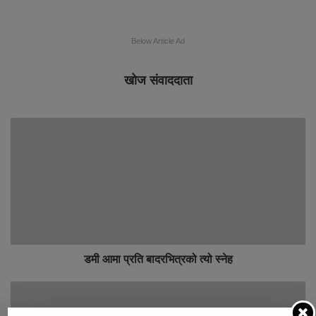
Below Article Ad
खोज संवाददाता
डमी आमा प्रति बादरभित्रको त्यो स्नेह