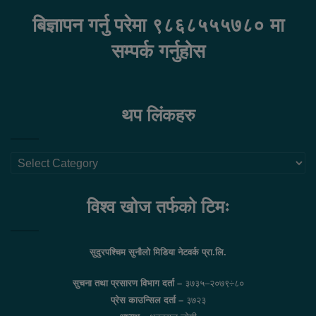
बिज्ञापन गर्नु परेमा ९८६८५५५७८० मा
सम्पर्क गर्नुहोस
थप लिंकहरु
थप
लिंकहरु
विश्व खोज तर्फको टिमः
सुदुरपश्चिम सुनौलो मिडिया नेटवर्क प्रा.लि.
सुचना तथा प्रसारण विभाग दर्ता –
३७३५–२०७९÷८०
प्रेस काउन्सिल दर्ता –
३७२३