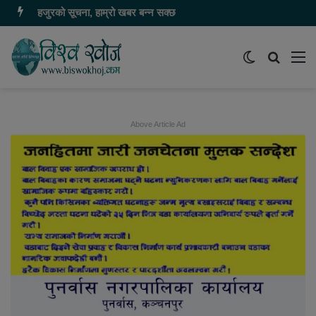
हजुरको सूचना, हाम्रो खबर बन्न सक्छ
Switch
समाचार
मेन
skin
खोज्नुहोस
Above Article Ad