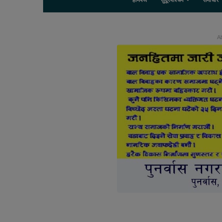
होमपेज
सुदूरपश्चिम
समाचार
Ab