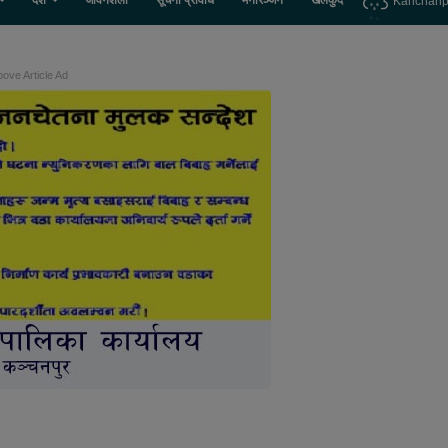
देश
जीवनशैली
सूचना प्रविधि
मनोरञ्जन
खेलकुद
Kanchanp
ove Article Ad