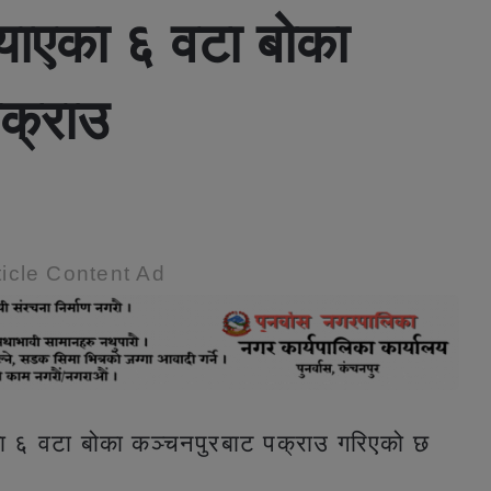
्याएका ६ वटा बोका
पक्राउ
icle Content Ad
एका ६ वटा बोका कञ्चनपुरबाट पक्राउ गरिएको छ