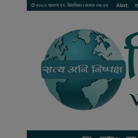
२०८३ श्रावण २१, बिहीबार | समय: ०७:२२
Alert:
ह