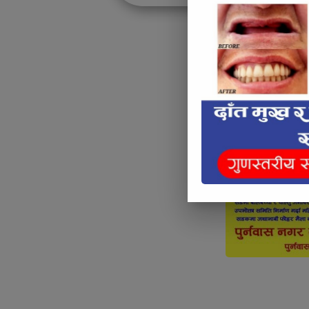
Articl
Below Art