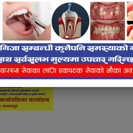
e inline ad #2
icle Content Ad