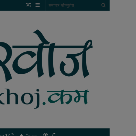
Random
Sidebar
समाचार
Article
खोज्नुहोस्
℃
27
लगइन
Switch