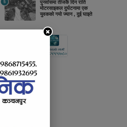
पुनर्वासमा तीजकै दिन राति
मोटरसाइकल दुर्घटनामा एक
युवकको गयो ज्यान , दुई घाइते