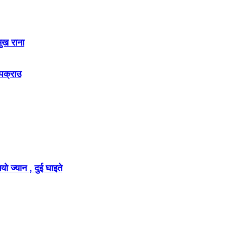
मुख राना
 पक्राउ
ो ज्यान , दुई घाइते