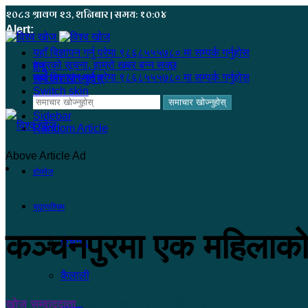
२०८३ श्रावण २३, शनिबार | समय: १०:०४
Alert:
यहाँ बिज्ञापन गर्नु परेमा ९८६८५५५७८० मा सम्पर्क गर्नुहोस
हजुरको सूचना, हाम्रो खबर बन्न सक्छ
मेनू
यहाँ बिज्ञापन गर्नु परेमा ९८६८५५५७८० मा सम्पर्क गर्नुहोस
समाचार खोज्नुहोस्
Switch skin
समाचार खोज्नुहोस्
Sidebar
Random Article
Above Article Ad
होमपेज
सुदूरपश्चिम
कञ्चनपुरमा एक महिलाको
कंचनपुर
कैलाली
खोज सम्वाददाता
२०८२ श्रावण २९, बिहीबार ०९:३०