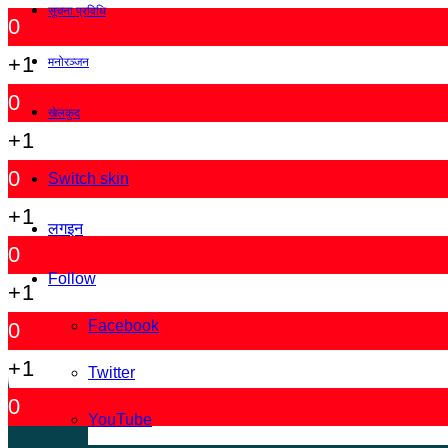
सूचना प्रविधि
0
+1
मनोरञ्जन
0
खेलकुद
+1
0
Switch skin
+1
लगइन
0
Follow
+1
Facebook
0
+1
Twitter
0
YouTube