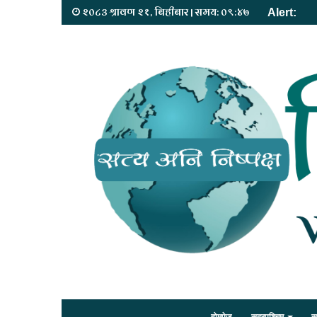
२०८३ श्रावण २१, बिहीबार | समय: ०९:४७
Alert: