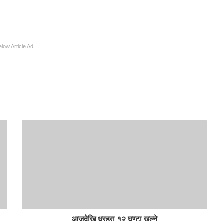
elow Article Ad
आजदेखि धरहरा १२ घण्टा खुल्ने