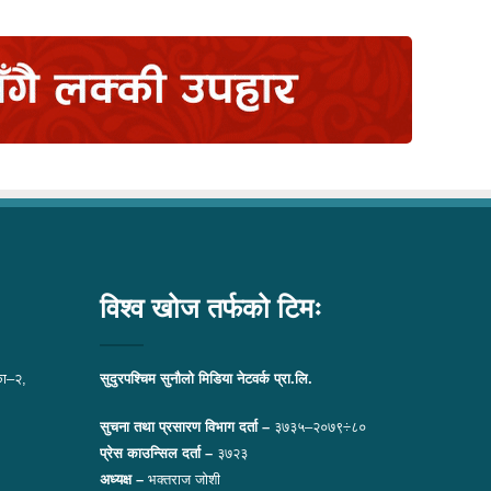
विश्व खोज तर्फको टिमः
ा–२,
सुदुरपश्चिम सुनौलो मिडिया नेटवर्क प्रा.लि.
सुचना तथा प्रसारण विभाग दर्ता –
३७३५–२०७९÷८०
प्रेस काउन्सिल दर्ता –
३७२३
अध्यक्ष –
भक्तराज जोशी