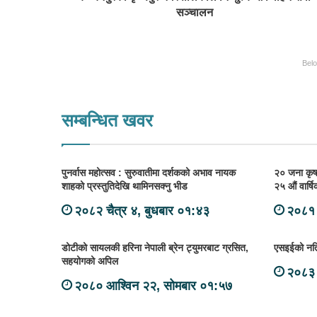
सञ्चालन
Bel
सम्बन्धित खवर
पुनर्वास महोत्सव : सुरुवातीमा दर्शकको अभाव नायक
२० जना कृषक
शाहको प्रस्तुतिदेखि थामिनसक्नु भीड
२५ औं वार्ष
२०८२ चैत्र ४, बुधबार ०१:४३
२०८१ 
डोटीको सायलकी हरिना नेपाली ब्रेन ट्युमरबाट ग्रसित,
एसइईको नतिज
सहयोगको अपिल
२०८३ 
२०८० आश्विन २२, सोमबार ०१:५७