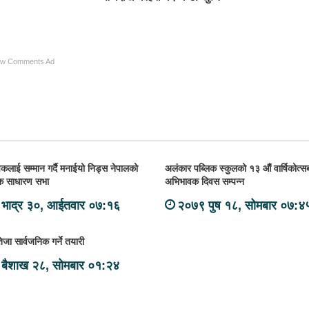
ow Comments Ad
लाई सम्मान गर्दै मनाईयो निड्स नेपालको
अलंकार पब्लिक स्कुलको १३ औं वार्षिकोत्
िक साधारण सभा
अभिभावक दिवस सम्पन्न
भाद्र ३०, आईतवार ०७:१६
२०७९ पुष १८, सोमबार ०७:४
ा सार्वजनिक गर्ने तयारी
बैशाख २८, सोमबार ०१:२४