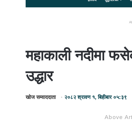
होमपेज
सुदूरपश्चिम
स
Ab
महाकाली नदीमा फसे
उद्धार
खोज सम्वाददाता
२०८२ श्रावण १, बिहीबार ०५:३९
Above Art