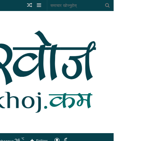
Random
Sidebar
समाचार
Article
खोज्नुहोस्
℃
26
लगइन
Switch