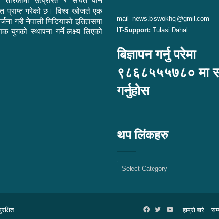
ी तरिकामा उत्प्रेरित र सचेत पार्ने
ि प्राप्त गरेको छ। विश्व खोजले एक
mail- news.biswokhoj@gmil.com
सिर्जना गरी नेपाली मिडियाको इतिहासमा
IT-Support:
Tulasi Dahal
िक युगको स्थापना गर्ने लक्ष्य लिएको
बिज्ञापन गर्नु परेमा
९८६८५५५७८० मा सम्
गर्नुहोस
थप लिंकहरु
थप
लिंकहरु
रक्षित
Facebook
Twitter
YouTube
हाम्रो बारे
सम्