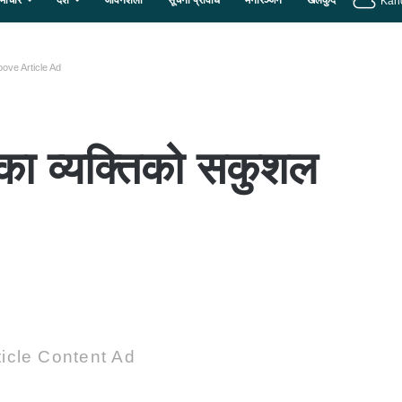
माचार
देश
जीवनशैली
सूचना प्रविधि
मनोरञ्जन
खेलकुद
Kan
ove Article Ad
का व्यक्तिको सकुशल
icle Content Ad