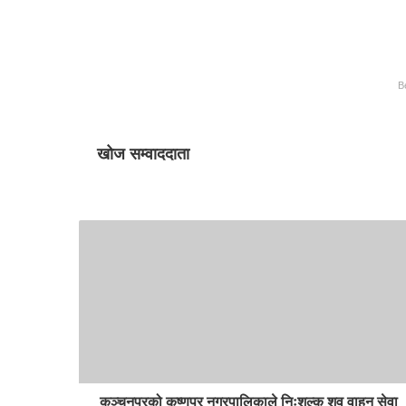
B
खोज सम्वाददाता
कञ्चनपुरको कृष्णपुर नगरपालिकाले निःशुल्क शव वाहन सेवा