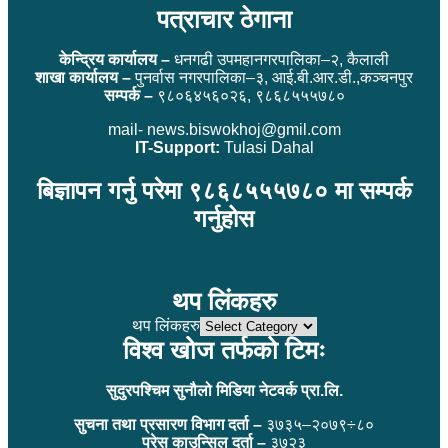
पत्राचार ठेगाना
केन्द्रिय कार्यालय –
धनगढी उपमहानगरपालिका–२, कैलाली
शाखा कार्यालय –
पुनर्वास नगरपालिका–३, आई.बी.आर.डी.,कञ्चनपुर
सम्पर्क –
९८०६४५६०२६, ९८६८५५५७८०
mail- news.biswokhoj@gmil.com
IT-Support:
Tulasi Dahal
बिज्ञापन गर्नु परेमा ९८६८५५५७८० मा सम्पर्क
गर्नुहोस
थप लिंकहरु
थप लिंकहरु
विश्व खोज तर्फको टिमः
सुदुरपश्चिम सुनौलो मिडिया नेटवर्क प्रा.लि.
सुचना तथा प्रसारण विभाग दर्ता –
३७३५–२०७९÷८०
प्रेस काउन्सिल दर्ता –
३७२३