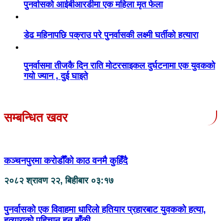
पुनर्वासको आईबीआरडीमा एक महिला मृत फेला
डेढ महिनापछि पक्राउ परे पुनर्वासकी लक्ष्मी घर्तीको हत्यारा
पुनर्वासमा तीजकै दिन राति मोटरसाइकल दुर्घटनामा एक युवकको
गयो ज्यान , दुई घाइते
सम्बन्धित खवर
कञ्चनपुरमा करोडौँको काठ वनमै कुहिँदै
२०८२ श्रावण २२, बिहीबार ०३:१७
पुनर्वासको एक विवाहमा धारिलो हतियार प्रहारबाट युवकको हत्या,
हत्याराको पहिचान हुन बाँकी