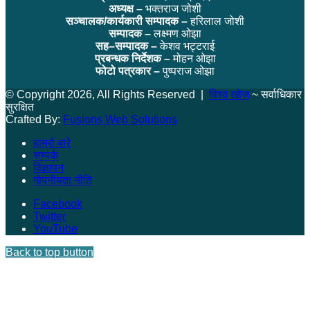
अध्यक्ष –
भक्तराज जोशी
सञ्चालक/कार्यकारी सम्पादक –
हरिलाल जोशी
सम्पादक –
लक्ष्मण ओझा
सह–सम्पादक –
केशव भट्टराई
प्रबन्धक निर्देशक –
मोहन ओझा
फोटो पत्रकार –
पुष्पराज ओझा
© Copyright 2026, All Rights Reserved |
विश्व खोज
~ सर्वाधिकार
सुरक्षित
Crafted By:
Fusions Web Solutions
हाम्रो बारे
सम्पर्क
विज्ञापन
गोपनीयता नीति
Facebook
Twitter
YouTube
Back to top button