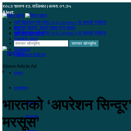
२०८३ श्रावण २३, शनिबार | समय: ०९:३५
Alert:
यहाँ बिज्ञापन गर्नु परेमा ९८६८५५५७८० मा सम्पर्क गर्नुहोस
हजुरको सूचना, हाम्रो खबर बन्न सक्छ
मेनू
यहाँ बिज्ञापन गर्नु परेमा ९८६८५५५७८० मा सम्पर्क गर्नुहोस
समाचार खोज्नुहोस्
Switch skin
समाचार खोज्नुहोस्
Sidebar
Random Article
Above Article Ad
होमपेज
सुदूरपश्चिम
भारतको ‘अपरेशन सिन्दूर’
कंचनपुर
मरसूस’
कैलाली