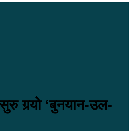
रु गर्‍यो ‘बुनयान-उल-