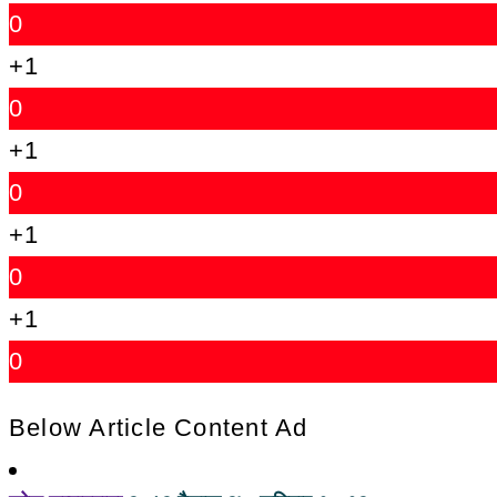
0
+1
0
+1
0
+1
0
+1
0
Below Article Content Ad