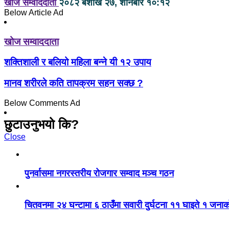
खोज सम्वाददाता
२०८२ बैशाख २७, शनिबार १०:१२
Below Article Ad
खोज सम्वाददाता
शक्तिशाली र बलियो महिला बन्ने यी १२ उपाय
मानव शरीरले कति तापक्रम सहन सक्छ ?
Below Comments Ad
छुटाउनुभयो कि?
Close
पुनर्वासमा नगरस्तरीय रोजगार सम्वाद मञ्च गठन
चितवनमा २४ घन्टामा ६ ठाउँमा सवारी दुर्घटना ११ घाइते १ जनाको 