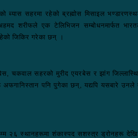
ज्यको ब्यास सहरमा रहेको ब्रह्मोस मिसाइल भण्डारण
 अहमद शरीफले एक टेलिभिजन सम्बोधनमार्फत भारतल
रहेको जिकिर गरेका छन् ।
बेस, चकवाल सहरको मुरीद एयरबेस र झांग जिल्लास्
हरू अफगानिस्तान पनि पुगेका छन्, यद्यपि यसबारे उनल
जसम्म २६ स्थानहरूमा शंकास्पद सशस्त्र ड्रोनहरू द