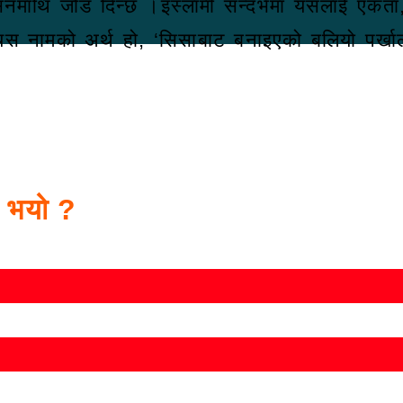
ुशासनमाथि जोड दिन्छ ।इस्लामी सन्दर्भमा यसलाई ए
स नामको अर्थ हो, ‘सिसाबाट बनाइएको बलियो पर्खाल’
स भयो ?