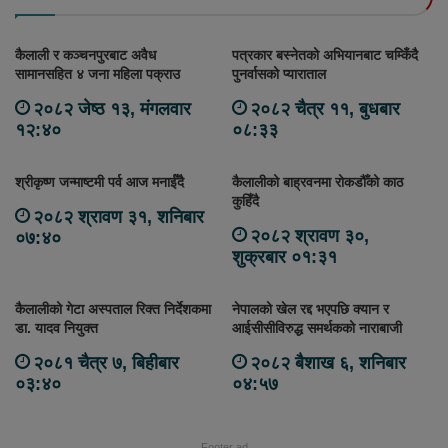
कैलाली र कञ्चनपुरबाट अवैध
पत्रकार बस्नेतको अभियानबाट चम्किँदै
सामानसहित ४ जना महिला पक्राउ
पुनर्वासको प्याराताल
२०८२ जेष्ठ १३, मंगलवार
२०८२ चैत्र ११, बुधबार
१२:४०
०८:३३
श्रीकृष्ण जन्माष्टमी पर्व आज मनाईँदै
कैलालीको बाह्रवनमा रोकडौँको काठ
कुहिँदै
२०८२ श्रावण ३१, शनिबार
२०८२ श्रावण ३०,
०७:४०
शुक्रबार ०१:३१
कैलालीको गेटा अस्पताल रिक्त निर्देशकमा
नेपालको खेल रद्द भएपछि क्यान र
डा. यादव नियुक्त
आईसीसीविरुद्ध समर्थकको नाराबाजी
२०८१ चैत्र ७, बिहीबार
२०८२ बैशाख ६, शनिबार
०३:४०
०४:५७
Footer ad