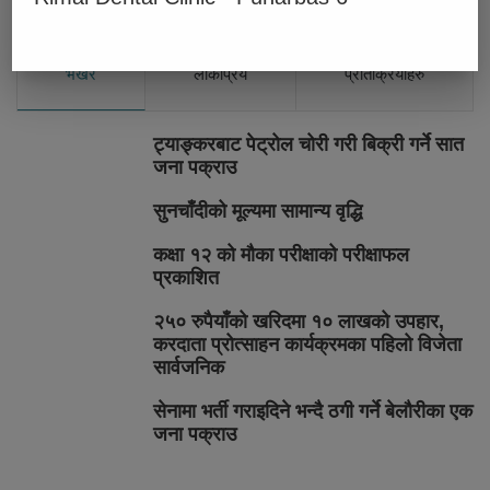
भर्खरै
लोकप्रिय
प्रतिक्रियाहरु
ट्याङ्करबाट पेट्रोल चोरी गरी बिक्री गर्ने सात
जना पक्राउ
सुनचाँदीको मूल्यमा सामान्य वृद्धि
कक्षा १२ को मौका परीक्षाको परीक्षाफल
प्रकाशित
२५० रुपैयाँको खरिदमा १० लाखको उपहार,
करदाता प्रोत्साहन कार्यक्रमका पहिलो विजेता
सार्वजनिक
सेनामा भर्ती गराइदिने भन्दै ठगी गर्ने बेलौरीका एक
जना पक्राउ