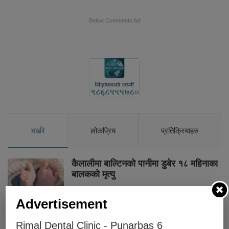
Below Comments Ad
भर्खरै
लोकप्रिय
प्रतिक्रियाहरु
कैलालीमा बाल्टिनको पानीमा डुबेर १८ महिनाका
बालकको मृत्यु
Advertisement
घर जग्गा पास गर्ने भन्दै रकम लिएर फरार
धनगढीका जगत कुँवर जेल चलान
Rimal Dental Clinic - Punarbas 6