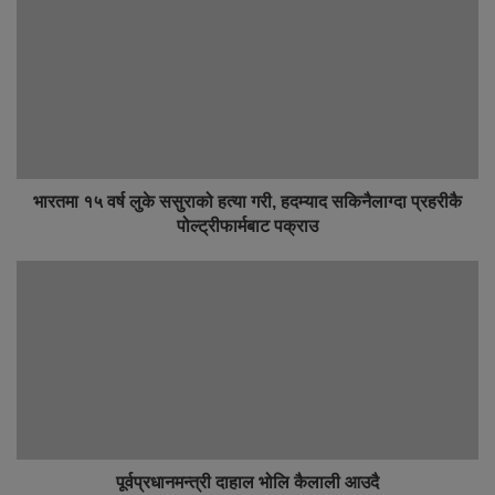
भारतमा १५ वर्ष लुके ससुराको हत्या गरी, हदम्याद सकिनैलाग्दा प्रहरीकै
पोल्ट्रीफार्मबाट पक्राउ
पूर्वप्रधानमन्त्री दाहाल भोलि कैलाली आउदै