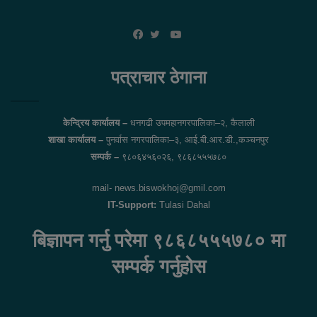
YouTube
Facebook
Twitter
पत्राचार ठेगाना
केन्द्रिय कार्यालय –
धनगढी उपमहानगरपालिका–२, कैलाली
शाखा कार्यालय –
पुनर्वास नगरपालिका–३, आई.बी.आर.डी.,कञ्चनपुर
सम्पर्क –
९८०६४५६०२६, ९८६८५५५७८०
mail- news.biswokhoj@gmil.com
IT-Support:
Tulasi Dahal
बिज्ञापन गर्नु परेमा ९८६८५५५७८० मा
सम्पर्क गर्नुहोस