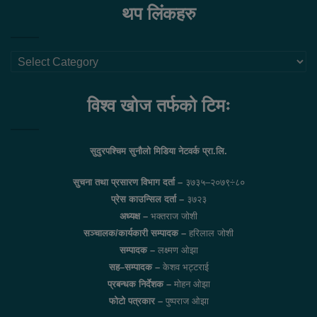
थप लिंकहरु
थप
लिंकहरु
विश्व खोज तर्फको टिमः
सुदुरपश्चिम सुनौलो मिडिया नेटवर्क प्रा.लि.
सुचना तथा प्रसारण विभाग दर्ता –
३७३५–२०७९÷८०
प्रेस काउन्सिल दर्ता –
३७२३
अध्यक्ष –
भक्तराज जोशी
सञ्चालक/कार्यकारी सम्पादक –
हरिलाल जोशी
सम्पादक –
लक्ष्मण ओझा
सह–सम्पादक –
केशव भट्टराई
प्रबन्धक निर्देशक –
मोहन ओझा
फोटो पत्रकार –
पुष्पराज ओझा