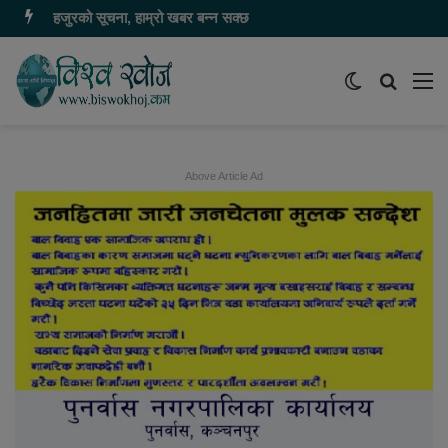
हजुरको सूचना, हाम्रो खबर बन्न सक्छ
Switch
समाचार
मेन
skin
खोज्नुहोस
Above Article Ad