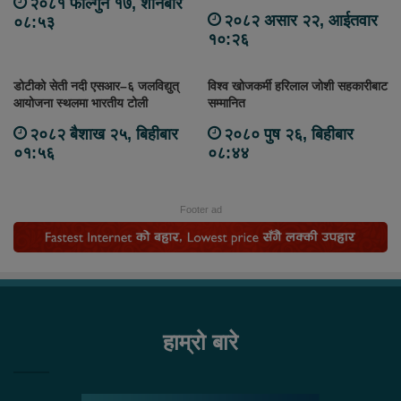
२०८१ फाल्गुन १७, शनिबार
२०८२ असार २२, आईतवार
०८:५३
१०:२६
डोटीको सेती नदी एसआर–६ जलविद्युत्
विश्व खोजकर्मी हरिलाल जोशी सहकारीबाट
आयोजना स्थलमा भारतीय टोली
सम्मानित
२०८२ बैशाख २५, बिहीबार
२०८० पुष २६, बिहीबार
०१:५६
०८:४४
Footer ad
हाम्रो बारे