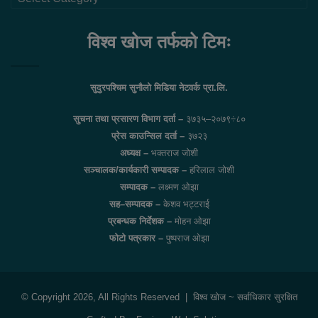
लिंकहरु
विश्व खोज तर्फको टिमः
सुदुरपश्चिम सुनौलो मिडिया नेटवर्क प्रा.लि.
सुचना तथा प्रसारण विभाग दर्ता –
३७३५–२०७९÷८०
प्रेस काउन्सिल दर्ता –
३७२३
अध्यक्ष –
भक्तराज जोशी
सञ्चालक/कार्यकारी सम्पादक –
हरिलाल जोशी
सम्पादक –
लक्ष्मण ओझा
सह–सम्पादक –
केशव भट्टराई
प्रबन्धक निर्देशक –
मोहन ओझा
फोटो पत्रकार –
पुष्पराज ओझा
© Copyright 2026, All Rights Reserved |
विश्व खोज
~ सर्वाधिकार सुरक्षित