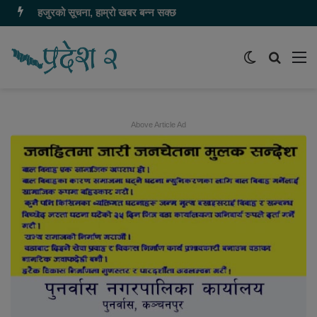
हजुरको सूचना, हाम्रो खबर बन्न सक्छ
Switch
समाचार
मेन
skin
खोज्नुहोस
Above Article Ad