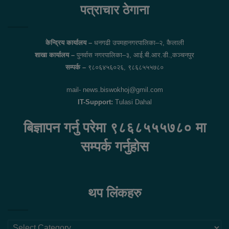
पत्राचार ठेगाना
केन्द्रिय कार्यालय –
धनगढी उपमहानगरपालिका–२, कैलाली
शाखा कार्यालय –
पुनर्वास नगरपालिका–३, आई.बी.आर.डी.,कञ्चनपुर
सम्पर्क –
९८०६४५६०२६, ९८६८५५५७८०
mail- news.biswokhoj@gmil.com
IT-Support:
Tulasi Dahal
बिज्ञापन गर्नु परेमा ९८६८५५५७८० मा
सम्पर्क गर्नुहोस
थप लिंकहरु
थप