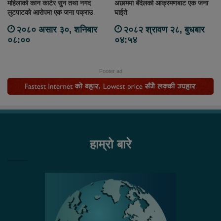
महिलाको कान काटेर सुन तथा नगद
अछाममा बँदेलको आक्रमणबाट एक जना
लुटपाटको आरोपमा एक जना पक्राउ
घाईते
२०८० असार ३०, शनिबार
२०८२ श्रावण २८, बुधबार
०८:००
०४:५४
Footer ad
हाम्रो बारे