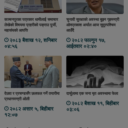
कञ्चनपुरका पत्रकार धामीलाई समाचार
चुनावी सुरक्षाको अवस्था बुझ्न गृहमन्त्री
लेखेको विषयमा प्रहरीको पक्राउ पुर्जी,
ओमप्रकाश अर्याल आज सुदूरपश्चिम
महासंघको आपत्ति
आउँदै
२०८३ बैशाख १२, शनिबार
२०८२ फाल्गुन १७,
०४:५६
आईतवार ०२:४०
देउवा र प्रचण्डसँग छलफल गर्ने तयारीमा
दार्चुलामा एक जना मृत अवस्थामा फेला
प्रधानमन्त्री ओली
२०८२ बैशाख ११, बिहीबार
२०८२ असार ५, बिहीबार
०३:०६
१२:०७