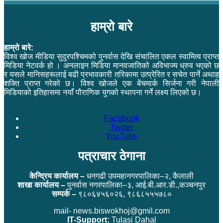
हाम्रो बारे
हाम्रो बारे:
विश्व खोज मीडिया सुदुरपश्चिमको पुनर्वास देखि संचालित एकल स्वामित्व प्राप्त
मिडिया नेटवर्क हो । अनलाइन मिडिया मानवजातिको अविभाज्य ध्रुव भएको छ
र यसले मानिसहरूलाई बढी प्रभावकारी तरिकामा उत्प्रेरित र सचेत पार्ने अथाह
शक्ति प्राप्त गरेको छ। विश्व खोजले एक बेंचमार्क सिर्जना गरी नेपाली
मिडियाको इतिहासमा नयाँ पौराणिक युगको स्थापना गर्ने लक्ष्य लिएको छ।
Facebook
Twitter
YouTube
पत्राचार ठेगाना
केन्द्रिय कार्यालय –
धनगढी उपमहानगरपालिका–२, कैलाली
शाखा कार्यालय –
पुनर्वास नगरपालिका–३, आई.बी.आर.डी.,कञ्चनपुर
सम्पर्क –
९८०६४५६०२६, ९८६८५५५७८०
mail- news.biswokhoj@gmil.com
IT-Support:
Tulasi Dahal