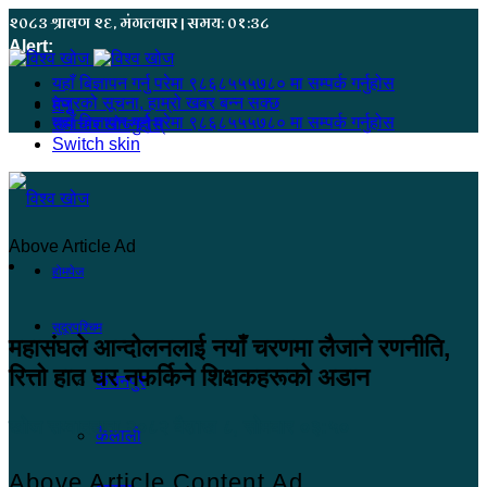
२०८३ श्रावण २६, मंगलवार | समय: ०१:३८
Alert:
यहाँ बिज्ञापन गर्नु परेमा ९८६८५५५७८० मा सम्पर्क गर्नुहोस
हजुरको सूचना, हाम्रो खबर बन्न सक्छ
मेनू
यहाँ बिज्ञापन गर्नु परेमा ९८६८५५५७८० मा सम्पर्क गर्नुहोस
समाचार खोज्नुहोस्
Switch skin
Above Article Ad
होमपेज
सुदूरपश्चिम
महासंघले आन्दोलनलाई नयाँ चरणमा लैजाने रणनीति,
रित्तो हात घर नफर्किने शिक्षकहरूको अडान
कंचनपुर
खोज सम्वाददाता
२०८२ बैशाख ८, सोमबार ०३:५०
कैलाली
Above Article Content Ad