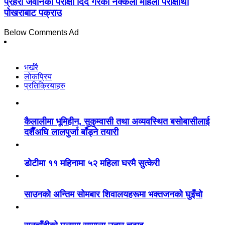
प्रहरी जवानको परीक्षा दिँदै गरेकी नक्कली महिला परीक्षार्थी
पोखराबाट पक्राउ
Below Comments Ad
भर्खरै
लोकप्रिय
प्रतिक्रियाहरु
कैलालीमा भूमिहीन, सुकुम्वासी तथा अव्यवस्थित बसोबासीलाई
दशैँअघि लालपुर्जा बाँड्ने तयारी
डोटीमा ११ महिनामा ५२ महिला घरमै सुत्केरी
साउनको अन्तिम सोमबार शिवालयहरूमा भक्तजनको घुइँचो