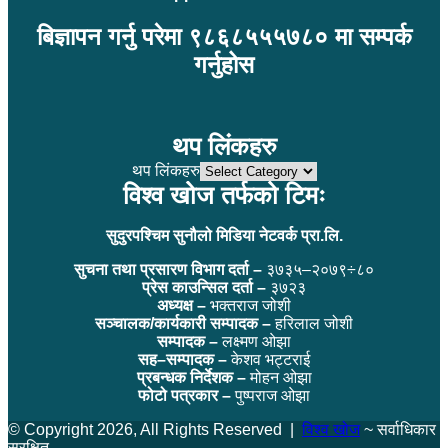
बिज्ञापन गर्नु परेमा ९८६८५५५७८० मा सम्पर्क
गर्नुहोस
थप लिंकहरु
थप लिंकहरु
विश्व खोज तर्फको टिमः
सुदुरपश्चिम सुनौलो मिडिया नेटवर्क प्रा.लि.
सुचना तथा प्रसारण विभाग दर्ता –
३७३५–२०७९÷८०
प्रेस काउन्सिल दर्ता –
३७२३
अध्यक्ष –
भक्तराज जोशी
सञ्चालक/कार्यकारी सम्पादक –
हरिलाल जोशी
सम्पादक –
लक्ष्मण ओझा
सह–सम्पादक –
केशव भट्टराई
प्रबन्धक निर्देशक –
मोहन ओझा
फोटो पत्रकार –
पुष्पराज ओझा
© Copyright 2026, All Rights Reserved |
विश्व खोज
~ सर्वाधिकार
सुरक्षित