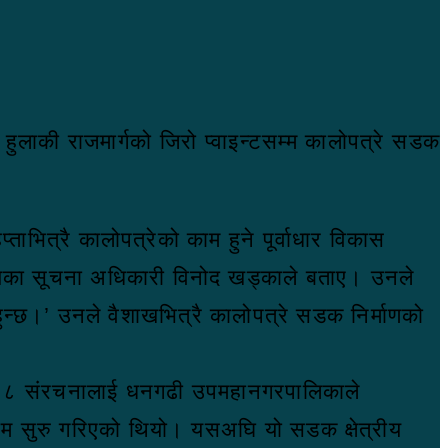
ुलाकी राजमार्गको जिरो प्वाइन्टसम्म कालोपत्रे सडक
ताभित्रै कालोपत्रेको काम हुने पूर्वाधार विकास
लयका सूचना अधिकारी विनोद खड्काले बताए। उनले
ुन्छ।’ उनले वैशाखभित्रै कालोपत्रे सडक निर्माणको
ा ४२८ संरचनालाई धनगढी उपमहानगरपालिकाले
म सुरु गरिएको थियो। यसअघि यो सडक क्षेत्रीय