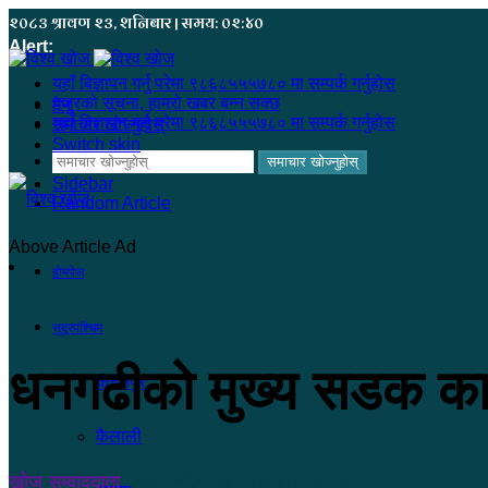
२०८३ श्रावण २३, शनिबार | समय: ०२:४०
Alert:
यहाँ बिज्ञापन गर्नु परेमा ९८६८५५५७८० मा सम्पर्क गर्नुहोस
हजुरको सूचना, हाम्रो खबर बन्न सक्छ
मेनू
यहाँ बिज्ञापन गर्नु परेमा ९८६८५५५७८० मा सम्पर्क गर्नुहोस
समाचार खोज्नुहोस्
Switch skin
समाचार खोज्नुहोस्
Sidebar
Random Article
Above Article Ad
होमपेज
सुदूरपश्चिम
धनगढीको मुख्य सडक का
कंचनपुर
कैलाली
खोज सम्वाददाता
२०८१ चैत्र २६, मंगलवार ०३:२६