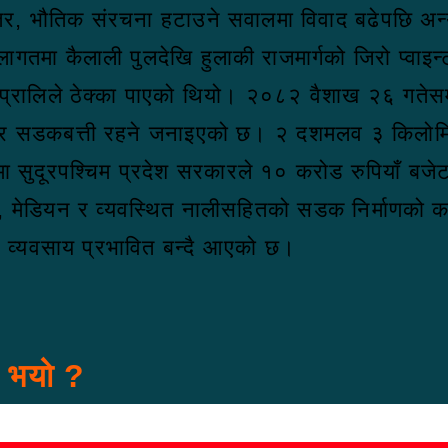
 भौतिक संरचना हटाउने सवालमा विवाद बढेपछि अन्य
तमा कैलाली पुलदेखि हुलाकी राजमार्गको जिरो प्वा
्रालिले ठेक्का पाएको थियो। २०८२ वैशाख २६ गतेसम
सोलार सडकबत्ती रहने जनाइएको छ। २ दशमलव ३ किलोम
मा सुदूरपश्चिम प्रदेश सरकारले १० करोड रुपियाँ 
थ, मेडियन र व्यवस्थित नालीसहितको सडक निर्माणको काम
ार, व्यवसाय प्रभावित बन्दै आएको छ।
स भयो ?