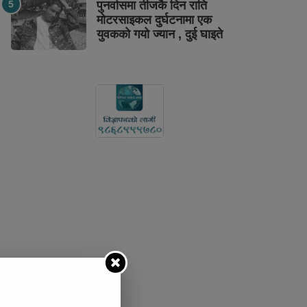
पुनर्वासमा तीजकै दिन राति
मोटरसाइकल दुर्घटनामा एक
युवकको गयो ज्यान , दुई घाइते