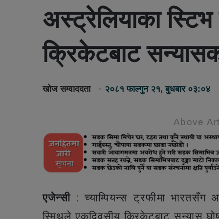
अस्ट्रेलियाका स्टिभ
क्रिकेटबाट सन्यास
खोज सम्वाददता
२०८१ फाल्गुन २१, बुधबार ०३:०४
Above Art
एजेन्सी
: च्याम्पियन्स ट्रफीमा भारतसँग अ
स्मिथले एकदिवसीय क्रिकेटबाट सन्यास घो