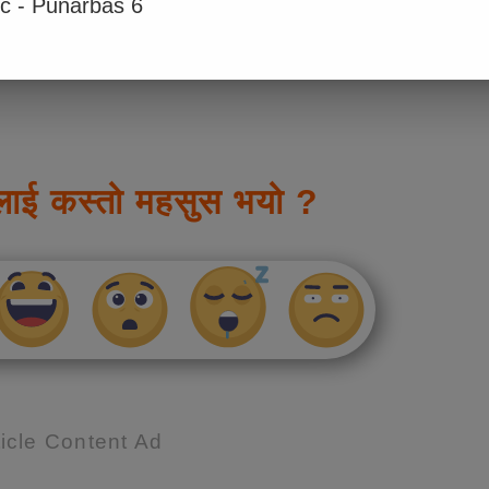
ic - Punarbas 6
लाई कस्तो महसुस भयो ?
icle Content Ad