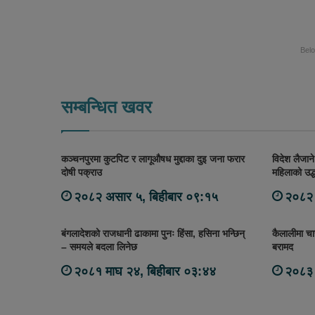
Bel
सम्बन्धित खवर
कञ्चनपुरमा कुटपिट र लागूऔषध मुद्दाका दुइ जना फरार
विदेश लैजान
दोषी पक्राउ
महिलाको उद्
२०८२ असार ५, बिहीबार ०९:१५
२०८२ 
बंगलादेशको राजधानी ढाकामा पुनः हिंसा, हसिना भन्छिन्
कैलालीमा चा
– समयले बदला लिनेछ
बरामद
२०८१ माघ २४, बिहीबार ०३:४४
२०८३ 