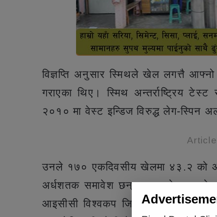
विज्ञप्ति अनुसार स्मिथले खेल लगत्तै आफ
गराएका थिए। स्मिथ अन्तर्राष्ट्रिय टेस
२०१० मा वेस्ट इन्डिज विरुद्ध लेग-स्पिन अ
Articl
उनले १७० एकदिवसीय खेलमा ४३.२ को
अर्धशतक समावेश छन्। यसबाहेक उनले
Advertiseme
आइसीसी विश्वकप जित्ने अष्ट्रेलियाली 