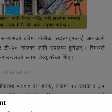
्नो सन्यासको बारेमा टोलीका सदस्यहरूलाई जानकारी
्ट र टी-२० खेलका लागि उपलब्ध हुनेछन्। स्मिथले
लराउन्डरको रूपमा डेब्यू गरेका थिए।
e inline ad #2
 औसतमा ५८०० रन बनाए, जसमा १२ शतक र ३५
 २८ विकेट पनि लिए। स्मिथ २०१५ र २०२३ को
nt
टोलीका सदस्य हुन्। स्मिथ २०१५ मा पहिलो पटक