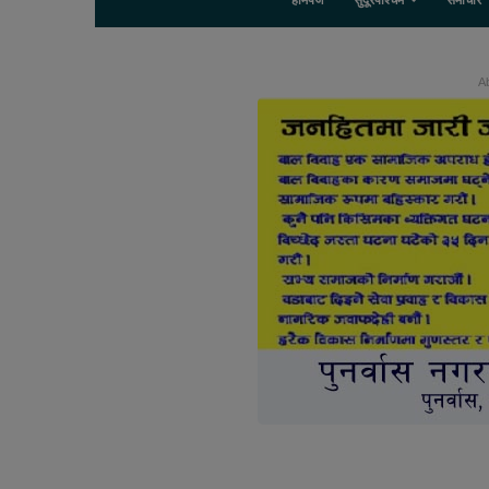
होमपेज
सुदूरपश्चिम
समाचार
Ab