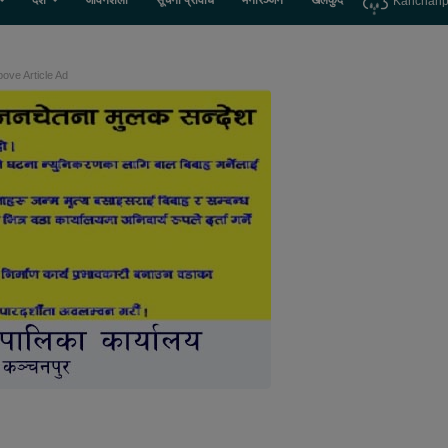
देश
जीवनशैली
सूचना प्रविधि
मनोरञ्जन
खेलकुद
Kanchanp
ove Article Ad