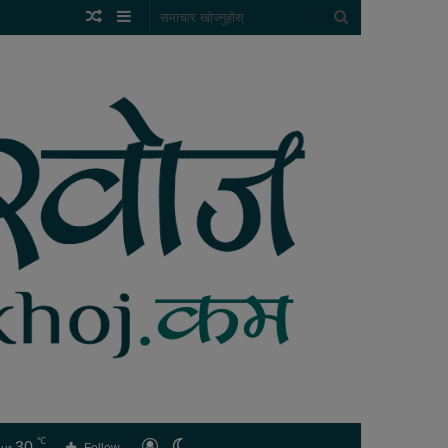
Random
Sidebar
समाचार
Article
खोज्नुहोस्
℃
30
लगइन
Switch