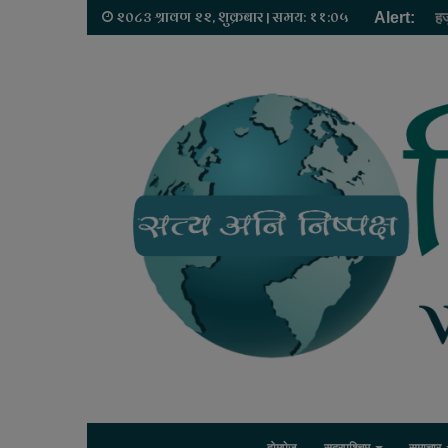
२०८३ श्रावण २२, शुक्रबार | समय: ११:०५
Alert:
हज