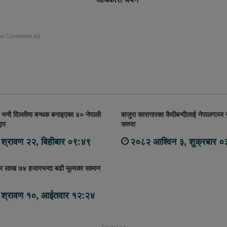
ow Comments Ad
े भन्दै दिल्लीमा बन्धक बनाइएका ४० नेपाली
बाजुरा कारागारका कैदीबन्दीलाई नेपालगञ्ज
धार
सरुवा
श्रावण २२, बिहीबार ०९:४९
२०८२ आश्विन ३, शुक्रबार ०
र लाख ७४ हजारभन्दा बढी मूल्यका सामान
श्रावण १०, आईतवार १२:२४