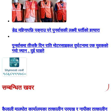
डेढ महिनापछि पक्राउ परे पुनर्वासकी लक्ष्मी घर्तीको हत्यारा
पुनर्वासमा तीजकै दिन राति मोटरसाइकल दुर्घटनामा एक युवकको
गयो ज्यान , दुई घाइते
सम्बन्धित खवर
कैलाली मालपोत कार्यालयका तत्कालीन प्रमुख र नापीका तत्कालीन