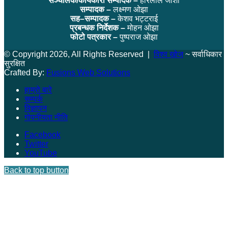
सञ्चालक/कार्यकारी सम्पादक –
हरिलाल जोशी
सम्पादक –
लक्ष्मण ओझा
सह–सम्पादक –
केशव भट्टराई
प्रबन्धक निर्देशक –
मोहन ओझा
फोटो पत्रकार –
पुष्पराज ओझा
© Copyright 2026, All Rights Reserved |
विश्व खोज
~ सर्वाधिकार
सुरक्षित
Crafted By:
Fusions Web Solutions
हाम्रो बारे
सम्पर्क
विज्ञापन
गोपनीयता नीति
Facebook
Twitter
YouTube
Back to top button