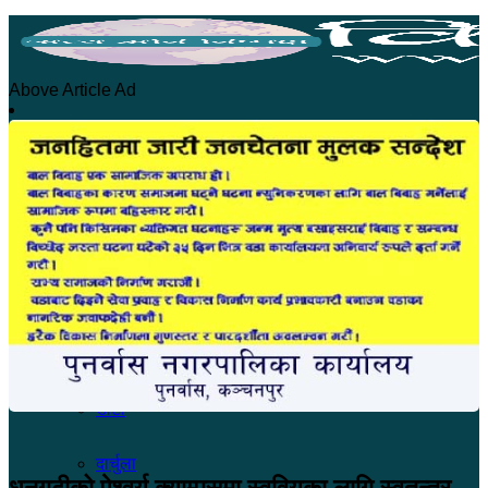
Above Article Ad
होमपेज
सुदूरपश्चिम
कंचनपुर
कैलाली
अछाम
डोटी
दार्चुला