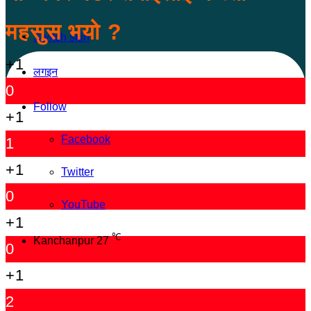
महसुस भयो ?
Switch skin
+1
लगइन
0
Follow
+1
Facebook
1
+1
Twitter
0
YouTube
+1
℃
Kanchanpur
27
0
+1
2