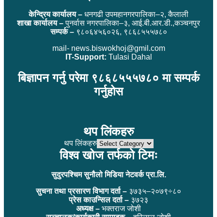
केन्द्रिय कार्यालय –
धनगढी उपमहानगरपालिका–२, कैलाली
शाखा कार्यालय –
पुनर्वास नगरपालिका–३, आई.बी.आर.डी.,कञ्चनपुर
सम्पर्क –
९८०६४५६०२६, ९८६८५५५७८०
mail- news.biswokhoj@gmil.com
IT-Support:
Tulasi Dahal
बिज्ञापन गर्नु परेमा ९८६८५५५७८० मा सम्पर्क
गर्नुहोस
थप लिंकहरु
थप लिंकहरु
विश्व खोज तर्फको टिमः
सुदुरपश्चिम सुनौलो मिडिया नेटवर्क प्रा.लि.
सुचना तथा प्रसारण विभाग दर्ता –
३७३५–२०७९÷८०
प्रेस काउन्सिल दर्ता –
३७२३
अध्यक्ष –
भक्तराज जोशी