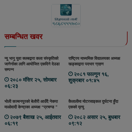
सम्बन्धित खवर
न्यु भानु युवा क्लबद्वारा कला संस्कृतिको
राष्ट्रिय माध्यमिक विद्यालयका अध्यक्ष
जागेर्नाका लागि आयोजित एकदिने देउडा
खड्काद्वारा पदभार ग्रहण
सम्पन्न
२०८१ फाल्गुन १६,
२०८० मंसिर २५, सोमबार
शुक्रबार ०१:४५
०६:२३
भोली कञ्चनपुरको बेलौरी आउँदै नेकपा
कैलालीमा मोटरसाइकल दुर्घटना हुँदा
माओवादी केन्द्रका अध्यक्ष “प्रचण्ड ”
एकको मृत्यु
२०७९ बैशाख २५, आईतवार
२०८२ असार २५, बुधबार
०६:१९
०९:१२