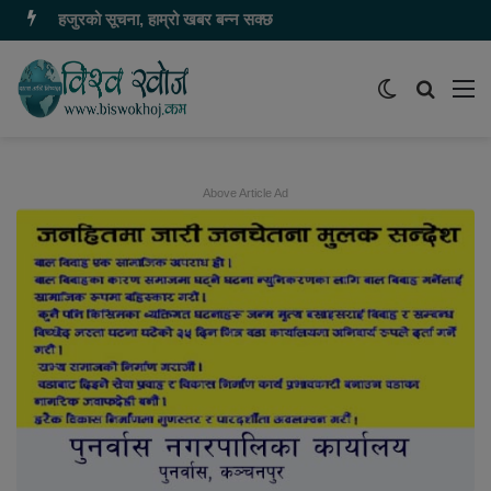
हजुरको सूचना, हाम्रो खबर बन्न सक्छ
Switch
समाचार
मेन
skin
खोज्नुहोस
Above Article Ad