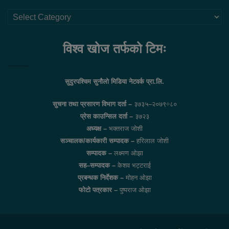
थप
लिंकहरु
विश्व खोज तर्फको टिमः
सुदुरपश्चिम सुनौलो मिडिया नेटवर्क प्रा.लि.
सुचना तथा प्रसारण विभाग दर्ता –
३७३५–२०७९÷८०
प्रेस काउन्सिल दर्ता –
३७२३
अध्यक्ष –
भक्तराज जोशी
सञ्चालक/कार्यकारी सम्पादक –
हरिलाल जोशी
सम्पादक –
लक्ष्मण ओझा
सह–सम्पादक –
केशव भट्टराई
प्रबन्धक निर्देशक –
मोहन ओझा
फोटो पत्रकार –
पुष्पराज ओझा