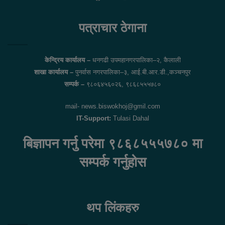
Facebook
Twitter
पत्राचार ठेगाना
केन्द्रिय कार्यालय –
धनगढी उपमहानगरपालिका–२, कैलाली
शाखा कार्यालय –
पुनर्वास नगरपालिका–३, आई.बी.आर.डी.,कञ्चनपुर
सम्पर्क –
९८०६४५६०२६, ९८६८५५५७८०
mail- news.biswokhoj@gmil.com
IT-Support:
Tulasi Dahal
बिज्ञापन गर्नु परेमा ९८६८५५५७८० मा
सम्पर्क गर्नुहोस
थप लिंकहरु