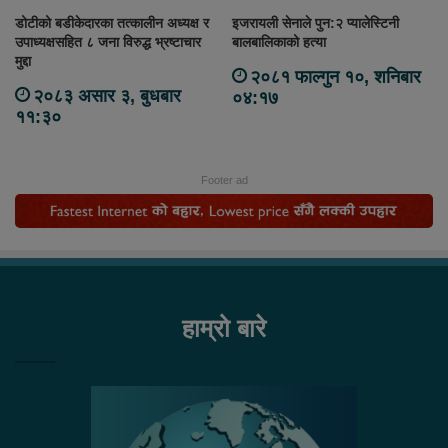
डोटीको बडीकेदारका तत्कालीन अध्यक्ष र
इजरायली सेनाले पुन:२ प्यालेस्टिनी
उपाध्यक्षसहित ८ जना विरुद्ध भ्रष्टाचार
बालबालिकाको हत्या
मुद्दा
२०८१ फाल्गुन १०, शनिबार
२०८३ असार ३, बुधबार
०४:१७
११:३०
Footer ad
हाम्रो बारे