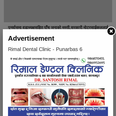
पुनर्वासमा वडाध्यक्षसहित पाँच जनाको मस्ती,सरकारी मोटरसाईकललाई
प्राईभेट नम्बरमै चलाईराछन जबरजस्ती
Advertisement
Rimal Dental Clinic - Punarbas 6
चौधौं चाँदी कप फुटबल ः विजेता बन्यो न्यु भानु युवा क्लब, उपविजेता
सिताबस्ती युवा क्लब
Below Comments Ad