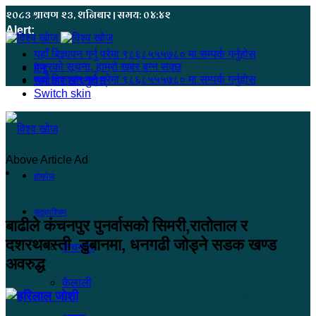
२०८३ श्रावण २३, शनिबार | समय: ०४:४२
Alert:
यहाँ बिज्ञापन गर्नु परेमा ९८६८५५५७८० मा सम्पर्क गर्नुहोस
हजुरको सूचना, हाम्रो खबर बन्न सक्छ
मेनू
यहाँ बिज्ञापन गर्नु परेमा ९८६८५५५७८० मा सम्पर्क गर्नुहोस
समाचार खोज्नुहोस्
Switch skin
Above Article Ad
होमपेज
सुदूरपश्चिम
बाढीले कंचनपुर पुनर्वासको सिमरी,रातोताल र
दशरथबस्ती डुबानमा, धनगढी जोड्ने सडक खण्ड
कंचनपुर
अवरुद्ध
कैलाली
हरिलाल जोशी
२०८१ असार २४, सोमबार ०८:४६