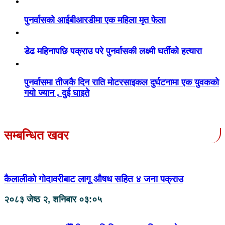
पुनर्वासको आईबीआरडीमा एक महिला मृत फेला
डेढ महिनापछि पक्राउ परे पुनर्वासकी लक्ष्मी घर्तीको हत्यारा
पुनर्वासमा तीजकै दिन राति मोटरसाइकल दुर्घटनामा एक युवकको
गयो ज्यान , दुई घाइते
सम्बन्धित खवर
कैलालीको गोदावरीबाट लागू औषध सहित ४ जना पक्राउ
२०८३ जेष्ठ २, शनिबार ०३:०५