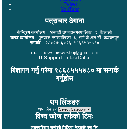
Twitter
YouTube
पत्राचार ठेगाना
केन्द्रिय कार्यालय –
धनगढी उपमहानगरपालिका–२, कैलाली
शाखा कार्यालय –
पुनर्वास नगरपालिका–३, आई.बी.आर.डी.,कञ्चनपुर
सम्पर्क –
९८०६४५६०२६, ९८६८५५५७८०
mail- news.biswokhoj@gmil.com
IT-Support:
Tulasi Dahal
बिज्ञापन गर्नु परेमा ९८६८५५५७८० मा सम्पर्क
गर्नुहोस
थप लिंकहरु
थप लिंकहरु
विश्व खोज तर्फको टिमः
सुदुरपश्चिम सुनौलो मिडिया नेटवर्क प्रा.लि.