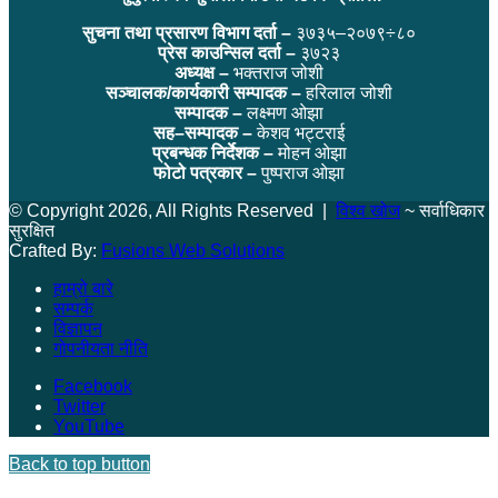
सुचना तथा प्रसारण विभाग दर्ता –
३७३५–२०७९÷८०
प्रेस काउन्सिल दर्ता –
३७२३
अध्यक्ष –
भक्तराज जोशी
सञ्चालक/कार्यकारी सम्पादक –
हरिलाल जोशी
सम्पादक –
लक्ष्मण ओझा
सह–सम्पादक –
केशव भट्टराई
प्रबन्धक निर्देशक –
मोहन ओझा
फोटो पत्रकार –
पुष्पराज ओझा
© Copyright 2026, All Rights Reserved |
विश्व खोज
~ सर्वाधिकार
सुरक्षित
Crafted By:
Fusions Web Solutions
हाम्रो बारे
सम्पर्क
विज्ञापन
गोपनीयता नीति
Facebook
Twitter
YouTube
Back to top button