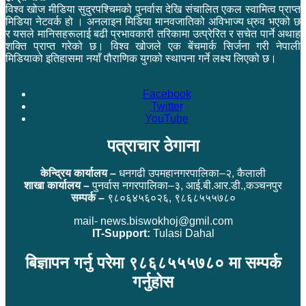
विश्व खोज मीडिया सुदुरपश्चिमको पुनर्वास देखि संचालित एकल स्वामित्व प्राप्त
मिडिया नेटवर्क हो । अनलाइन मिडिया मानवजातिको अविभाज्य ध्रुव भएको छ
र यसले मानिसहरूलाई बढी प्रभावकारी तरिकामा उत्प्रेरित र सचेत पार्ने अथाह
शक्ति प्राप्त गरेको छ। विश्व खोजले एक बेंचमार्क सिर्जना गरी नेपाली
मिडियाको इतिहासमा नयाँ पौराणिक युगको स्थापना गर्ने लक्ष्य लिएको छ।
Facebook
Twitter
YouTube
पत्राचार ठेगाना
केन्द्रिय कार्यालय –
धनगढी उपमहानगरपालिका–२, कैलाली
शाखा कार्यालय –
पुनर्वास नगरपालिका–३, आई.बी.आर.डी.,कञ्चनपुर
सम्पर्क –
९८०६४५६०२६, ९८६८५५५७८०
mail- news.biswokhoj@gmil.com
IT-Support:
Tulasi Dahal
बिज्ञापन गर्नु परेमा ९८६८५५५७८० मा सम्पर्क
गर्नुहोस