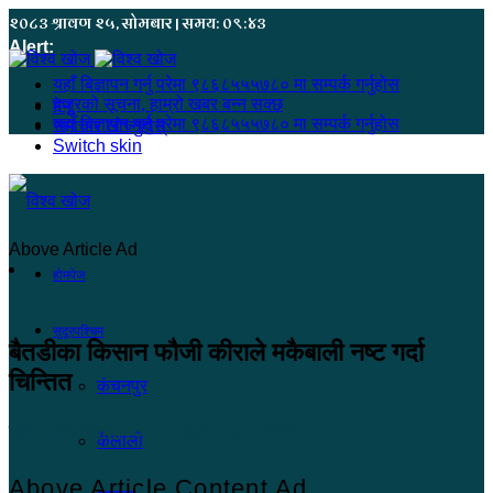
२०८३ श्रावण २५, सोमबार | समय: ०९:४३
Alert:
यहाँ बिज्ञापन गर्नु परेमा ९८६८५५५७८० मा सम्पर्क गर्नुहोस
हजुरको सूचना, हाम्रो खबर बन्न सक्छ
मेनू
यहाँ बिज्ञापन गर्नु परेमा ९८६८५५५७८० मा सम्पर्क गर्नुहोस
समाचार खोज्नुहोस्
Switch skin
Above Article Ad
होमपेज
सुदूरपश्चिम
बैतडीका किसान फौजी कीराले मकैबाली नष्ट गर्दा
चिन्तित
कंचनपुर
खोज सम्वाददाता
२०८१ असार २२, शनिबार १०:१४
कैलाली
Above Article Content Ad