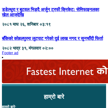
डडेल्धुरा र बुटवल भिड्दै अर्जुन ट्रफी क्रिकेट: सेमिफाइनलका
खेल आजदेखि
२०८१ माघ २६, शनिबार ०३:१९
बाँकेको कोहलपुरमा लुटपाट गरेको दुई लाख नगद र सुनचाँदी फिर्ता
२०८२ भाद्र ३१, मंगलवार ०२:००
Footer ad
हाम्रो बारे
हाम्रो बारे: