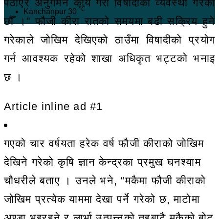
पठाएर अनुगमन कार्य गरी विषादीको व्यवस्था गरेको
℃
Kanchanpur
30
छौँ ।” फौजी कीरा रातको समयमा बढी सक्रिय हुने
गरेकाले जोखिम देखिएको ठाउँमा विषादीको प्रयोग
गर्न आवश्यक रहेको शाखा अधिकृत भट्टको भनाइ
छ ।
Article inline ad #1
गएको चार वर्षयता हरेक वर्ष फौजी कीराको जोखिम
देखिने गरेको कृषि ज्ञान केन्द्रका प्रमुख घनश्याम
चौधरीले बताए । उनले भने, “मकैमा फौजी कीराको
जोखिम प्रत्येक याममा देखा पर्ने गरेको छ, माटोमा
अण्डा भइरहने र लार्भा उत्पन्नको तहबाटै मकैको बोट