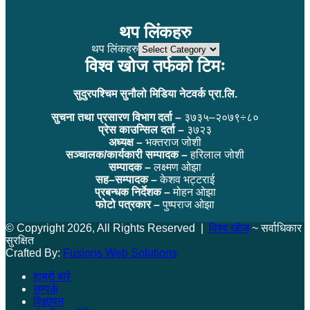
थप लिंकहरु
थप लिंकहरु
विश्व खोज तर्फको टिमः
सुदुरपश्चिम सुनौलो मिडिया नेटवर्क प्रा.लि.
सुचना तथा प्रसारण विभाग दर्ता –
३७३५–२०७९÷८०
प्रेस काउन्सिल दर्ता –
३७२३
अध्यक्ष –
भक्तराज जोशी
सञ्चालक/कार्यकारी सम्पादक –
हरिलाल जोशी
सम्पादक –
लक्ष्मण ओझा
सह–सम्पादक –
केशव भट्टराई
प्रबन्धक निर्देशक –
मोहन ओझा
फोटो पत्रकार –
पुष्पराज ओझा
© Copyright 2026, All Rights Reserved |
विश्व खोज
~ सर्वाधिकार
सुरक्षित
Crafted By:
Fusions Web Solutions
हाम्रो बारे
सम्पर्क
विज्ञापन