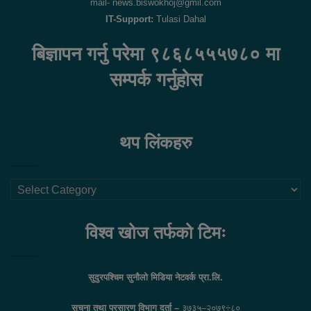
mail- news.biswokhoj@gmil.com
IT-Support:
Tulasi Dahal
बिज्ञापन गर्नु परेमा ९८६८५५५७८० मा
सम्पर्क गर्नुहोस
थप लिंकहरु
थप
लिंकहरु
विश्व खोज तर्फको टिमः
सुदुरपश्चिम सुनौलो मिडिया नेटवर्क प्रा.लि.
सुचना तथा प्रसारण विभाग दर्ता –
३७३५–२०७९÷८०