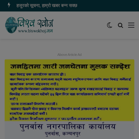
यहाँ बिज्ञापन गर्नु परेमा ९८६८५५५७८० मा सम्पर्क गर्नुहोस
Switch
समाचार
मेन
skin
खोज्नुहोस
Above Article Ad