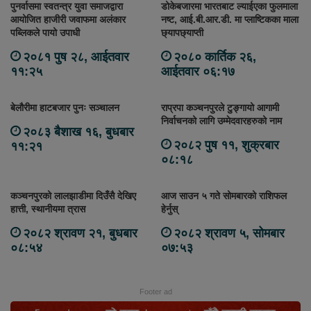
पुनर्वासमा स्वतन्त्र युवा समाजद्वारा
डोकेबजारमा भारतबाट ल्याईएका फुलमाला
आयोजित हाजीरी जवाफमा अलंकार
नष्ट, आई.बी.आर.डी. मा प्लाष्टिकका माला
पब्लिकले पायो उपाधी
छ्यापछ्याप्ती
२०८१ पुष २८, आईतवार
२०८० कार्तिक २६,
११:२५
आईतवार ०६:१७
बेलौरीमा हाटबजार पुनः सञ्चालन
राप्रपा कञ्चनपुरले टुङ्गायो आगामी
निर्वाचनको लागि उम्मेदवारहरुको नाम
२०८३ बैशाख १६, बुधबार
२०८२ पुष ११, शुक्रबार
११:२१
०८:१८
कञ्चनपुरको लालझाडीमा दिउँसै देखिए
आज साउन ५ गते सोमबारको राशिफल
हात्ती, स्थानीयमा त्रास
हेर्नुस्
२०८२ श्रावण २१, बुधबार
२०८२ श्रावण ५, सोमबार
०८:५४
०७:५३
Footer ad