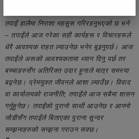
कुम्भ
तपाईं हालैमा निराशा महसुस गरिरहनुभएको छ भने
– तपाईंले आज गरेका सही कार्यहरू र विचारहरूले
धेरै आवश्यक राहत ल्याउनेछ भनेर बुझ्नुपर्छ। आज
तपाईंले अरूको आवश्यकतामा ध्यान दिनु पर्छ तर
बच्चाहरुसँग अतिरिक्त उदार हुनाले मात्र समस्या
बढ्नेछ। प्रेमयुक्त जीवनले आशा ल्याउँछ। विवाद
वा कार्यालयको राजनीति; तपाईंले आज सबैमा शासन
गर्नुहुनेछ। तपाईंको पुरानो साथी आउनेछ र आफ्नो
जोडीसँग तपाईंले बिताएका पुराना सुन्दर
सम्झनाहरुको सम्झना गराउन सक्छ।