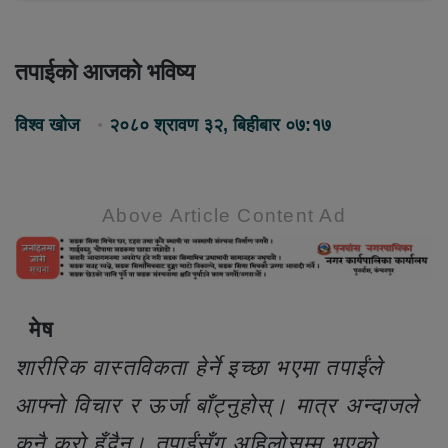
तपाईको आजको भविष्य
विश्व खोज
२०८० श्रावण ३२, बिहीबार ०७:१७
Above Article Content Ad
मेष
शारीरिक वास्तविकता हेर्ने इच्छा भएमा तपाईंले
आफ्नो विचार र ऊर्जा बाँट्नुहोस्। मात्र अन्दाजले
कुनै कुरो हुँदैन। तपाईंसँग अहिलोसम्म भएको