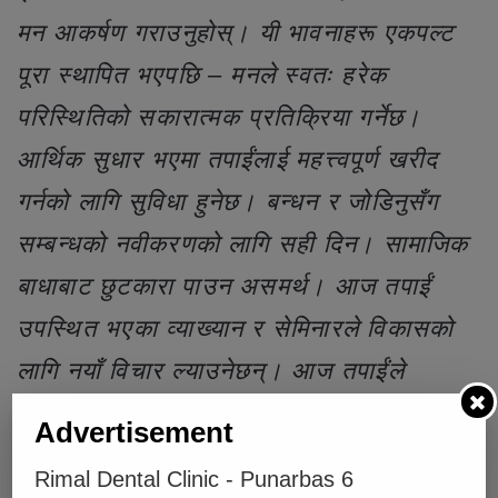
मन आकर्षण गराउनुहोस्। यी भावनाहरू एकपल्ट
पूरा स्थापित भएपछि – मनले स्वतः हरेक
परिस्थितिको सकारात्मक प्रतिक्रिया गर्नेछ।
आर्थिक सुधार भएमा तपाईंलाई महत्त्वपूर्ण खरीद
गर्नको लागि सुविधा हुनेछ। बन्धन र जोडिनुसँग
सम्बन्धको नवीकरणको लागि सही दिन। सामाजिक
बाधाबाट छुटकारा पाउन असमर्थ। आज तपाईं
उपस्थित भएका व्याख्यान र सेमिनारले विकासको
लागि नयाँ विचार ल्याउनेछन्। आज तपाईंले
किनमेल गर्न जानुभयो भने आफैलाई राम्रो पहिरन
Advertisement
सामाग्री छनोट गर्न सम्भावना छ। तपाईंको वैवाहिक
Rimal Dental Clinic - Punarbas 6
जीवनलाई आज केही ठाउँ चाहिन्छ।