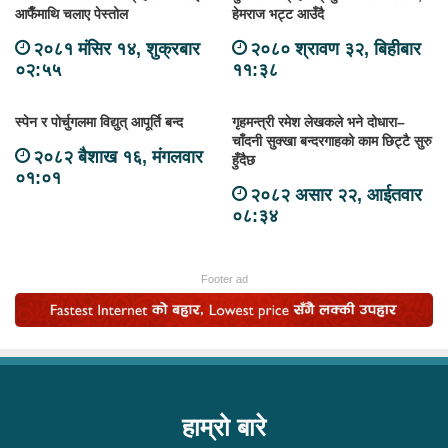
आफैँमाथि चलाए पेस्तोल
हेमराज भट्ट आउँदै
२०८१ मंसिर १४, शुक्रबार
२०८० श्रावण ३२, बिहीबार
०२:५५
११:३८
स्पेन र पोर्चुगलमा विद्युत् आपूर्ति बन्द
गृहमन्त्री रमेश लेखकले भने दोधारा–
चाँदनी सुक्खा बन्दरगाहको काम छिट्टै सुरु
२०८२ बैशाख १६, मंगलवार
हुँदैछ
०१:०१
२०८२ असार २२, आईतवार
०८:३४
Footer ad
हाम्रो बारे