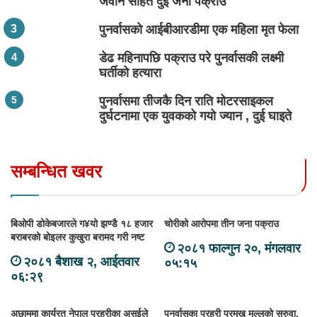
जवान सहित दुई जना पक्राउ
पुनर्वासको आईबीआरडीमा एक महिला मृत फेला
डेढ महिनापछि पक्राउ परे पुनर्वासकी लक्ष्मी
घर्तीको हत्यारा
पुनर्वासमा तीजकै दिन राति मोटरसाइकल
दुर्घटनामा एक युवकको गयो ज्यान , दुई घाइते
सम्बन्धित खवर
बिओपी डोकेबजारले ग¥यो झण्डै १८ हजार
चोरीको आरोपमा तीन जना पक्राउ
बराबरको बोइलर कुखुरा बरामद गरी नष्ट
२०८१ फाल्गुन २०, मंगलवार
२०८१ बैशाख २, आईतवार
०५:१५
०६:२९
अछाममा कार्यरत नेपाल प्रहरीका असईले
पुनर्वासका प्रहरी प्रमुख मल्लको सरुवा,