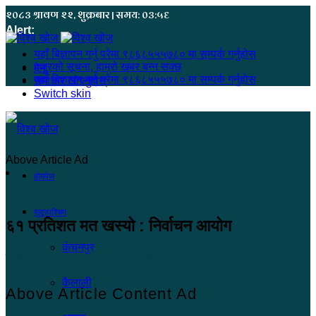
२०८३ श्रावण २२, शुक्रबार | समय: ०३:५६
Alert:
यहाँ बिज्ञापन गर्नु परेमा ९८६८५५५७८० मा सम्पर्क गर्नुहोस
हजुरको सूचना, हाम्रो खबर बन्न सक्छ
मेनू
यहाँ बिज्ञापन गर्नु परेमा ९८६८५५५७८० मा सम्पर्क गर्नुहोस
समाचार खोज्नुहोस्
Switch skin
Above Article Ad
होमपेज
सुदूरपश्चिम
६१ प्रतिशत मत खस्यो : निर्वाचन आयोग
कंचनपुर
विश्व खोज
२०७९ मंसिर ४, आईतवार ०९:०७
कैलाली
Above Article Content Ad