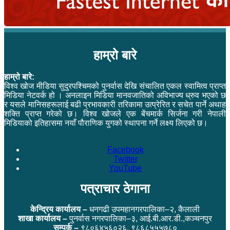
हाम्रो बारे
हाम्रो बारे:
विश्व खोज मीडिया सुदुरपश्चिमको पुनर्वास देखि संचालित एकल स्वामित्व प्राप्त
मिडिया नेटवर्क हो । अनलाइन मिडिया मानवजातिको अविभाज्य ध्रुव भएको छ
र यसले मानिसहरूलाई बढी प्रभावकारी तरिकामा उत्प्रेरित र सचेत पार्ने अथाह
शक्ति प्राप्त गरेको छ। विश्व खोजले एक बेंचमार्क सिर्जना गरी नेपाली
मिडियाको इतिहासमा नयाँ पौराणिक युगको स्थापना गर्ने लक्ष्य लिएको छ।
Facebook
Twitter
YouTube
पत्राचार ठेगाना
केन्द्रिय कार्यालय –
धनगढी उपमहानगरपालिका–२, कैलाली
शाखा कार्यालय –
पुनर्वास नगरपालिका–३, आई.बी.आर.डी.,कञ्चनपुर
सम्पर्क –
९८०६४५६०२६, ९८६८५५५७८०