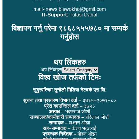
mail- news.biswokhoj@gmil.com
IT-Support:
Tulasi Dahal
बिज्ञापन गर्नु परेमा ९८६८५५५७८० मा सम्पर्क
गर्नुहोस
थप लिंकहरु
थप लिंकहरु
विश्व खोज तर्फको टिमः
सुदुरपश्चिम सुनौलो मिडिया नेटवर्क प्रा.लि.
सुचना तथा प्रसारण विभाग दर्ता –
३७३५–२०७९÷८०
प्रेस काउन्सिल दर्ता –
३७२३
अध्यक्ष –
भक्तराज जोशी
सञ्चालक/कार्यकारी सम्पादक –
हरिलाल जोशी
सम्पादक –
लक्ष्मण ओझा
सह–सम्पादक –
केशव भट्टराई
प्रबन्धक निर्देशक –
मोहन ओझा