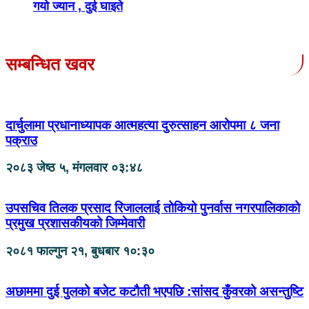
गयो ज्यान , दुई घाइते
सम्बन्धित खवर
दार्चुलामा प्रधानाध्यापक आत्महत्या दुरुत्साहन आरोपमा ८ जना
पक्राउ
२०८३ जेष्ठ ५, मंगलवार ०३:४८
उपसचिव तिलक प्रसाद रिजाललाई तोकियो पुनर्वास नगरपालिकाको
प्रमुख प्रशासकीयको जिम्मेवारी
२०८१ फाल्गुन २१, बुधबार १०:३०
अछाममा दुई पुलको बजेट कटौती भएपछि :सांसद कुँवरको असन्तुष्टि