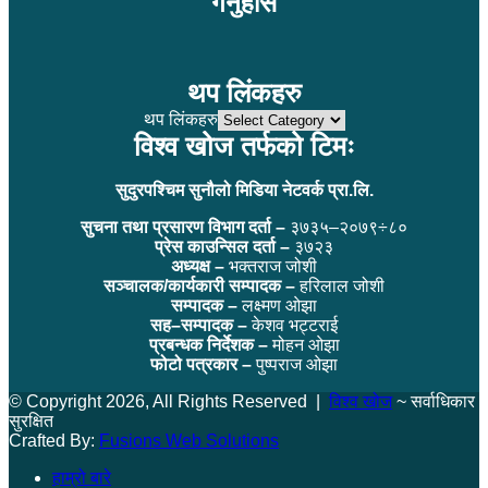
गर्नुहोस
थप लिंकहरु
थप लिंकहरु
विश्व खोज तर्फको टिमः
सुदुरपश्चिम सुनौलो मिडिया नेटवर्क प्रा.लि.
सुचना तथा प्रसारण विभाग दर्ता –
३७३५–२०७९÷८०
प्रेस काउन्सिल दर्ता –
३७२३
अध्यक्ष –
भक्तराज जोशी
सञ्चालक/कार्यकारी सम्पादक –
हरिलाल जोशी
सम्पादक –
लक्ष्मण ओझा
सह–सम्पादक –
केशव भट्टराई
प्रबन्धक निर्देशक –
मोहन ओझा
फोटो पत्रकार –
पुष्पराज ओझा
© Copyright 2026, All Rights Reserved |
विश्व खोज
~ सर्वाधिकार
सुरक्षित
Crafted By:
Fusions Web Solutions
हाम्रो बारे