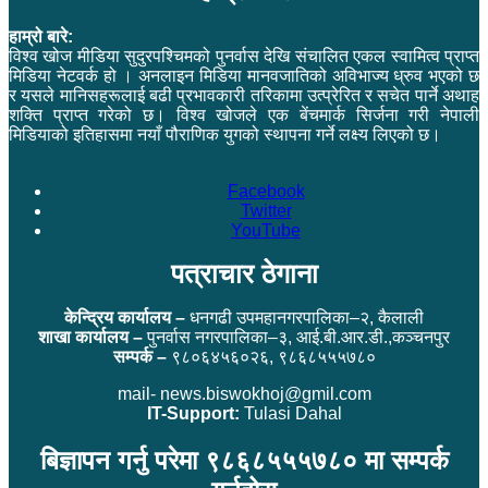
हाम्रो बारे:
विश्व खोज मीडिया सुदुरपश्चिमको पुनर्वास देखि संचालित एकल स्वामित्व प्राप्त
मिडिया नेटवर्क हो । अनलाइन मिडिया मानवजातिको अविभाज्य ध्रुव भएको छ
र यसले मानिसहरूलाई बढी प्रभावकारी तरिकामा उत्प्रेरित र सचेत पार्ने अथाह
शक्ति प्राप्त गरेको छ। विश्व खोजले एक बेंचमार्क सिर्जना गरी नेपाली
मिडियाको इतिहासमा नयाँ पौराणिक युगको स्थापना गर्ने लक्ष्य लिएको छ।
Facebook
Twitter
YouTube
पत्राचार ठेगाना
केन्द्रिय कार्यालय –
धनगढी उपमहानगरपालिका–२, कैलाली
शाखा कार्यालय –
पुनर्वास नगरपालिका–३, आई.बी.आर.डी.,कञ्चनपुर
सम्पर्क –
९८०६४५६०२६, ९८६८५५५७८०
mail- news.biswokhoj@gmil.com
IT-Support:
Tulasi Dahal
बिज्ञापन गर्नु परेमा ९८६८५५५७८० मा सम्पर्क