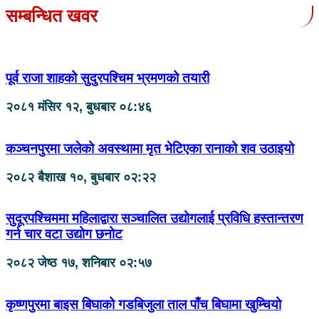
सम्बन्धित खवर
पूर्व राजा शाहको सुदुरपश्चिम भ्रमणको तयारी
२०८१ मंसिर १२, बुधबार ०८:४६
कञ्चनपुरमा जलेको अवस्थामा मृत भेटिएका रानाको शव उठाइयो
२०८२ बैशाख १०, बुधबार ०२:२२
सुदूरपश्चिममा महिलाद्वारा सञ्चालित उद्योगलाई प्रविधि हस्तान्तरण
गर्न चार वटा उद्योग छनोट
२०८२ जेष्ठ १७, शनिबार ०२:५७
कृष्णपुरमा बाइस बिघाको गडबिजुला ताल पाँच बिघामा खुम्चियो