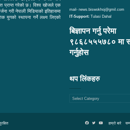
ि प्राप्त गरेको छ। विश्व खोजले एक
mail- news.biswokhoj@gmil.com
सिर्जना गरी नेपाली मिडियाको इतिहासमा
IT-Support:
Tulasi Dahal
िक युगको स्थापना गर्ने लक्ष्य लिएको
बिज्ञापन गर्नु परेमा
९८६८५५५७८० मा सम्
गर्नुहोस
थप लिंकहरु
थप
लिंकहरु
रक्षित
Facebook
Twitter
YouTube
हाम्रो बारे
सम्