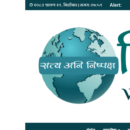
२०८३ श्रावण २१, बिहीबार | समय: ०७:५१
Alert: