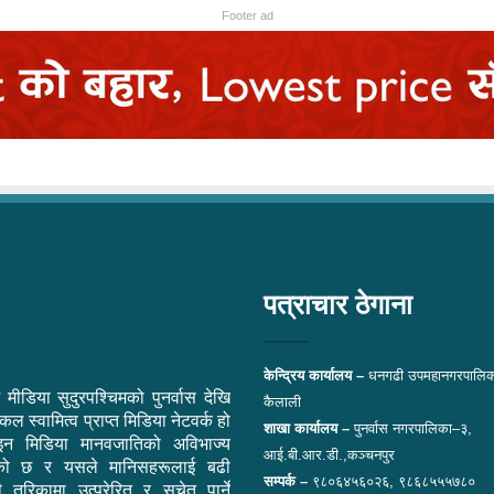
Footer ad
पत्राचार ठेगाना
केन्द्रिय कार्यालय –
धनगढी उपमहानगरपालिक
 मीडिया सुदुरपश्चिमको पुनर्वास देखि
कैलाली
ल स्वामित्व प्राप्त मिडिया नेटवर्क हो
शाखा कार्यालय –
पुनर्वास नगरपालिका–३,
न मिडिया मानवजातिको अविभाज्य
आई.बी.आर.डी.,कञ्चनपुर
एको छ र यसले मानिसहरूलाई बढी
सम्पर्क –
९८०६४५६०२६, ९८६८५५५७८०
ी तरिकामा उत्प्रेरित र सचेत पार्ने