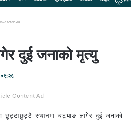
माचार
देश
जीवनशैली
सूचना प्रविधि
मनोरञ्जन
खेलकुद
Kan
ove Article Ad
गेर दुई जनाको मृत्यु
 ०९:२६
icle Content Ad
 छुट्टाछुट्टै स्थानमा चट्याङ लागेर दुई जनाको