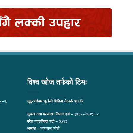
विश्व खोज तर्फको टिमः
ा–२,
सुदुरपश्चिम सुनौलो मिडिया नेटवर्क प्रा.लि.
सुचना तथा प्रसारण विभाग दर्ता –
३७३५–२०७९÷८०
प्रेस काउन्सिल दर्ता –
३७२३
अध्यक्ष –
भक्तराज जोशी