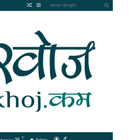
Random
Sidebar
समाचार
Article
खोज्नुहोस्
℃
25
लगइन
Switch