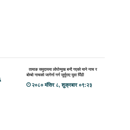
तामाङ समुदायमा लोपोन्मुख बन्दै गएको माने नाच र
बोम्बो नाचको जागेर्ना गर्न जुर्मुराए युवा पिँढी
६
२०८० मंसिर ८, शुक्रबार ०९:२३