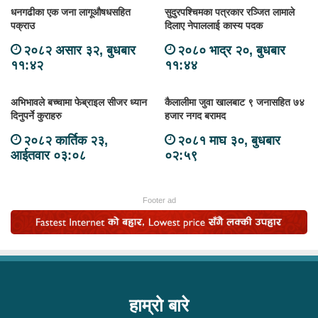
धनगढीका एक जना लागूऔषधसहित
सुदुरपश्चिमका पत्रकार रञ्जित लामाले
पक्राउ
दिलाए नेपाललाई कास्य पदक
२०८२ असार ३२, बुधबार
२०८० भाद्र २०, बुधबार
११:४२
११:४४
अभिभावले बच्चामा फेब्राइल सीजर ध्यान
कैलालीमा जुवा खालबाट ९ जनासहित ७४
दिनुपर्ने कुराहरु
हजार नगद बरामद
२०८२ कार्तिक २३,
२०८१ माघ ३०, बुधबार
आईतवार ०३:०८
०२:५९
Footer ad
हाम्रो बारे