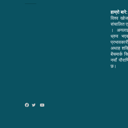
हाम्रो बारे:
विश्व खोज
संचालित एक
। अनलाइ
ध्रुव भ
प्रभावकार
अथाह शक्त
बेंचमार्क 
नयाँ पौराण
छ।
YouTube
Facebook
Twitter