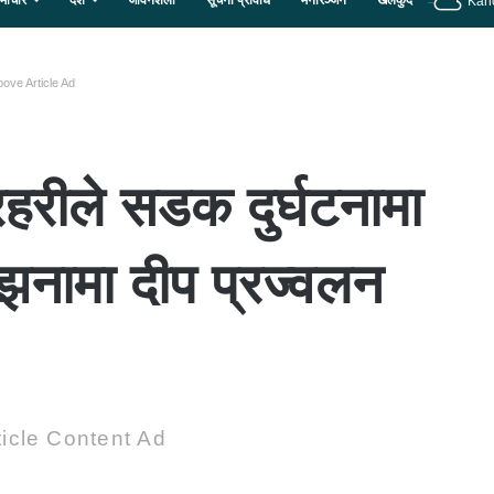
माचार
देश
जीवनशैली
सूचना प्रविधि
मनोरञ्जन
खेलकुद
Kan
ove Article Ad
रहरीले सडक दुर्घटनामा
्झनामा दीप प्रज्वलन
icle Content Ad