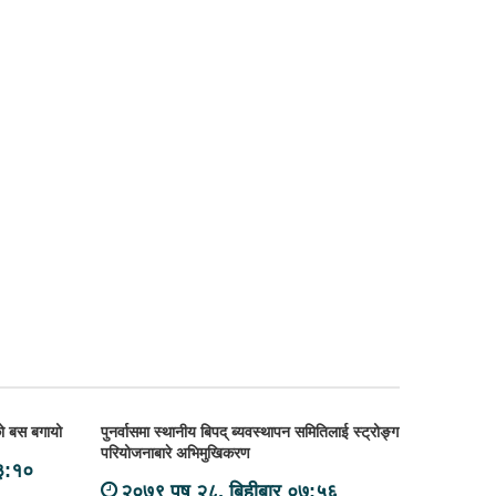
एको बस बगायो
पुनर्वासमा स्थानीय बिपद् ब्यवस्थापन समितिलाई स्ट्रोङ्ग
परियोजनाबारे अभिमुखिकरण
३:१०
२०७९ पुष २८, बिहीबार ०७:५६