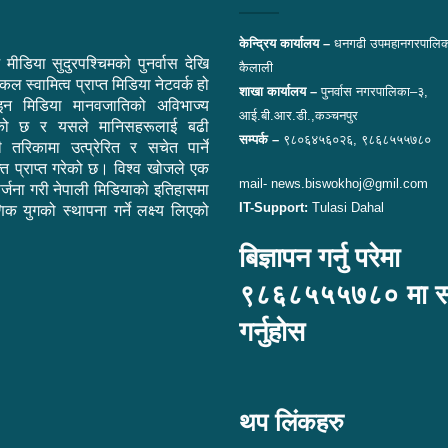
केन्द्रिय कार्यालय –
धनगढी उपमहानगरपालिक
 मीडिया सुदुरपश्चिमको पुनर्वास देखि
कैलाली
ल स्वामित्व प्राप्त मिडिया नेटवर्क हो
शाखा कार्यालय –
पुनर्वास नगरपालिका–३,
न मिडिया मानवजातिको अविभाज्य
आई.बी.आर.डी.,कञ्चनपुर
एको छ र यसले मानिसहरूलाई बढी
सम्पर्क –
९८०६४५६०२६, ९८६८५५५७८०
ी तरिकामा उत्प्रेरित र सचेत पार्ने
ि प्राप्त गरेको छ। विश्व खोजले एक
mail- news.biswokhoj@gmil.com
सिर्जना गरी नेपाली मिडियाको इतिहासमा
IT-Support:
Tulasi Dahal
िक युगको स्थापना गर्ने लक्ष्य लिएको
बिज्ञापन गर्नु परेमा
९८६८५५५७८० मा सम्
गर्नुहोस
थप लिंकहरु