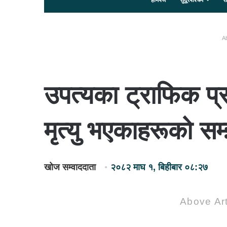
होमपेज
सुदूरपश्चिम
स
Ab
उपत्यका ट्राफिक प्
मृत्यु भएकाहरूको सम
खोज सम्वाददाता
२०८२ माघ १, बिहीबार ०८:२७
Above Art