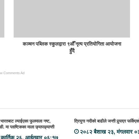
कञ्चन पब्लिक स्कुलद्वारा ९औँ नृत्य प्रतियोगिता आयोजना
हुँदै
ow Comments Ad
भारतबाट ल्याईएका फुलमाला नष्ट,
त्रियुगा नदीको बाढीले जन्ती पुर्‍याएर फर्कि
. मा प्लाष्टिकका माला छ्यापछ्याप्ती
२०८२ बैशाख २३, मंगलवार ०
कार्तिक २६, आईतवार ०६:१७