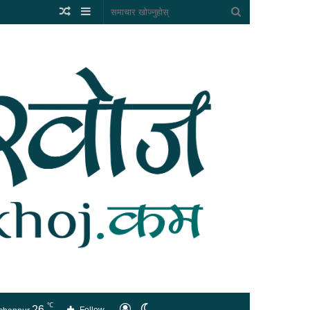
Random
Sidebar
समाचार
Article
खोज्नुहोस्
℃
26
लगइन
Switch