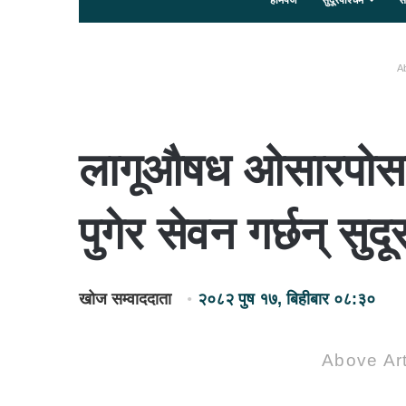
होमपेज
सुदूरपश्चिम
स
Ab
लागूऔषध ओसारपोसार
पुगेर सेवन गर्छन् सुद
खोज सम्वाददाता
२०८२ पुष १७, बिहीबार ०८:३०
Above Art