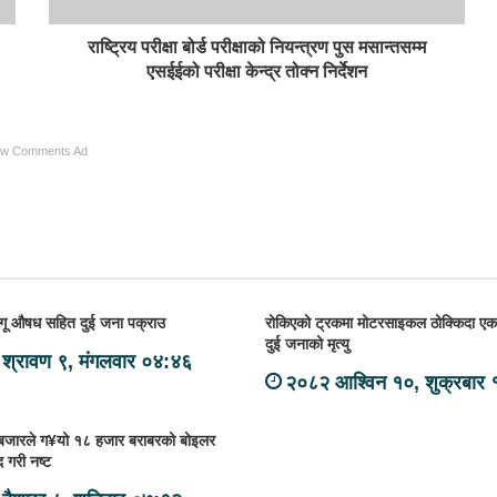
राष्ट्रिय परीक्षा बोर्ड परीक्षाको नियन्त्रण पुस मसान्तसम्म
एसईईको परीक्षा केन्द्र तोक्न निर्देशन
ow Comments Ad
लागू औषध सहित दुई जना पक्राउ
रोकिएको ट्रकमा मोटरसाइकल ठोक्किदा एक
दुई जनाको मृत्यु
श्रावण ९, मंगलवार ०४:४६
२०८२ आश्विन १०, शुक्रबार
बजारले ग¥यो १८ हजार बराबरको बोइलर
द गरी नष्ट