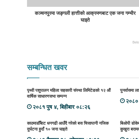
कञ्चनपुरमा जङ्गली हात्तीको आक्रमणबाट एक जना गम्भीर
घाइते
Bel
सम्बन्धित खवर
पृथ्वी पशुपालन महिला सहकारी संस्था लिमिटेडको १२ औं
पुनर्वासमा 
वार्षिक साधारणसभा सम्पन्न
२०८० 
२०८१ पुष ४, बिहीबार ०८:२६
काठमाडौँबाट धनगढी आउँदै गरेको बस चिसापानी नजिक
बिओपी डोके
दुर्घटना हुदाँ १० जना घाइते
कुखुरा बराम