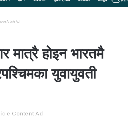
माचार
देश
जीवनशैली
सूचना प्रविधि
मनोरञ्जन
खेलकुद
Kan
ove Article Ad
 मात्रै होइन भारतमै
ूरपश्चिमका युवायुवती
icle Content Ad