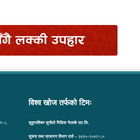
विश्व खोज तर्फको टिमः
ा–२,
सुदुरपश्चिम सुनौलो मिडिया नेटवर्क प्रा.लि.
सुचना तथा प्रसारण विभाग दर्ता –
३७३५–२०७९÷८०