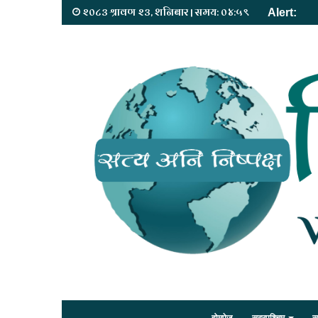
२०८३ श्रावण २३, शनिबार | समय: ०४:५९
Alert: