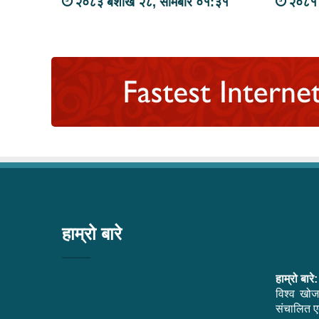
२०८३ बैशाख २८, सोमबार ०१:३१
२०८१ 
हाम्रो बारे
हाम्रो बारे:
विश्व खोज
संचालित एक