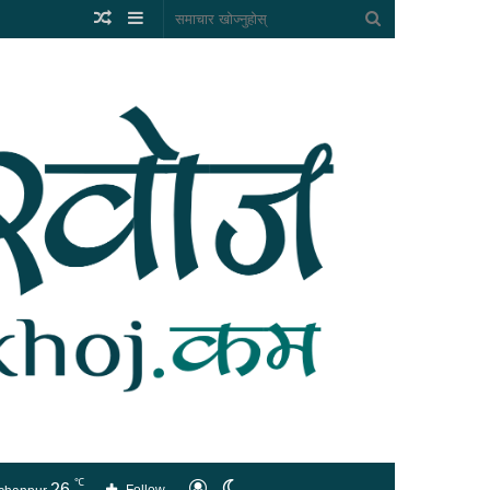
Random
Sidebar
समाचार
Article
खोज्नुहोस्
℃
26
लगइन
Switch