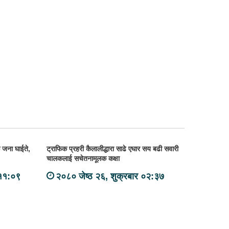
 जना घाईते,
ट्राफिक प्रहरी कैलालीद्धारा साढे एघार सय बढी सवारी
चालकलाई सचेतनामूलक कक्षा
 ११:०९
२०८० जेष्ठ २६, शुक्रबार ०२:३७