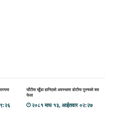
सदस्यमा
घाँटीमा खुँडा हानिएको अवस्थामा डोटीमा पुरुषको शव
फेला
०९:२६
२०८१ माघ १३, आईतवार ०२:२७