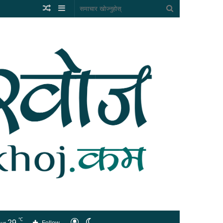
Random
Sidebar
समाचार
Article
खोज्नुहोस्
℃
29
लगइन
Switch