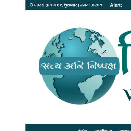
२०८३ श्रावण २२, शुक्रबार | समय: ०५:५९
Alert: