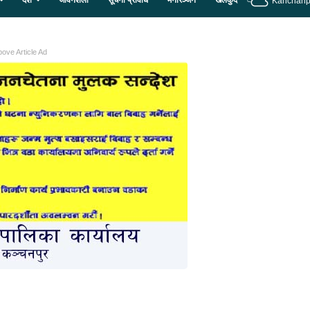
देश
जीवनशैली
सूचना प्रविधि
मनोरञ्जन
खेलकुद
Kanchanp
ove Article Ad