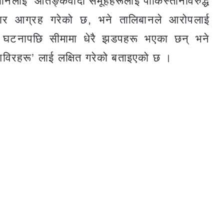
िबानलाई ‘आतङ्कवादी समूहहरूलाई पाकिस्तानविरुद्ध
म्बार आग्रह गरेको छ, भने तालिबानले आरोपलाई
घटनापछि सीमामा धेरै झडपहरू भएका छन् भने
विरहरू’ लाई लक्षित गरेको बताइएको छ ।