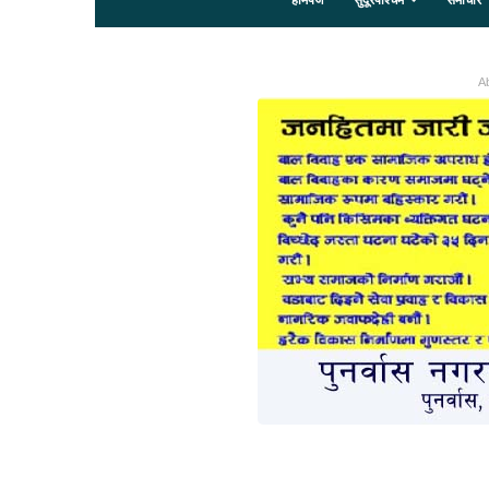
होमपेज
सुदूरपश्चिम
समाचार
Ab