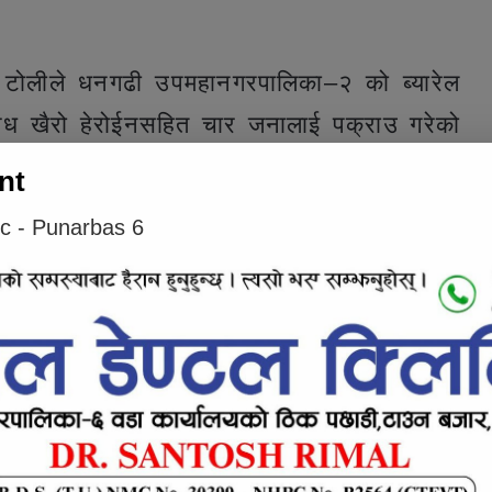
 टोलीले धनगढी उपमहानगरपालिका–२ को ब्यारेल
 खैरो हेरोईनसहित चार जनालाई पक्राउ गरेको
nt
ic - Punarbas 6
e inline ad #1