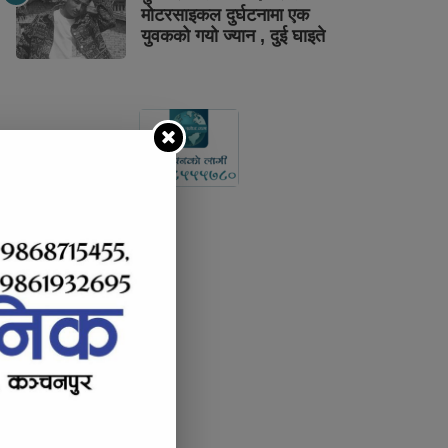
मोटरसाइकल दुर्घटनामा एक
युवकको गयो ज्यान , दुई घाइते