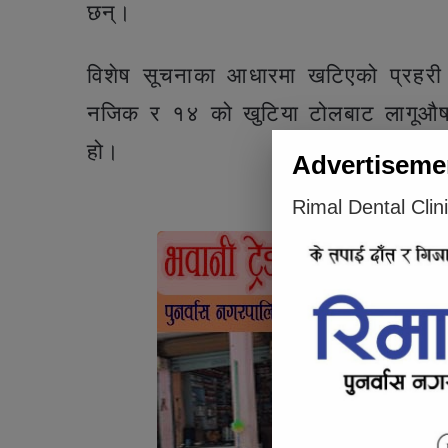
छन्।
विशेष सूचनाका आधारमा खटिएको प्रहरी
नजिक र १४ को खुटिया टोलबाट लागूऔषध
हो।
Advertiseme
Rimal Dental Clin
Articl