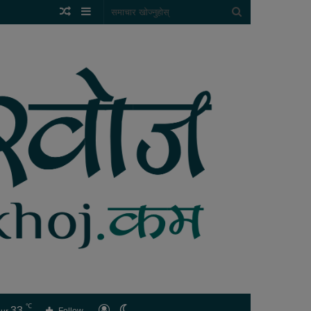
Random
Sidebar
समाचार
Article
खोज्नुहोस्
℃
33
लगइन
Switch