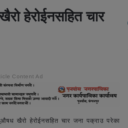
खैरो हेरोईनसहित चार
icle Content Ad
गूऔषध खैरो हेरोईनसहित चार जना पक्राउ परेका