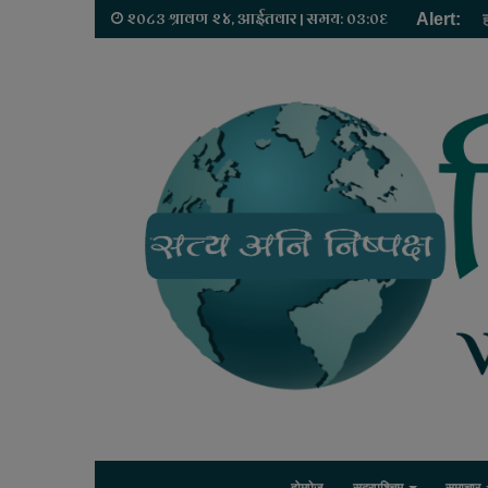
२०८३ श्रावण २४, आईतवार | समय: ०३:०६
Alert: