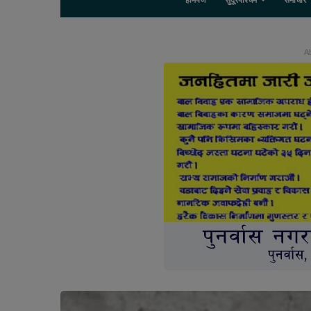
होमपेज
सुदूरपश्चिम
समाचार
Ab