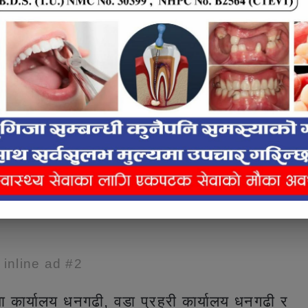
ल नजिकै सुदूरपश्चिम प्रदेश ०१००८ प २७३३
ी–७ बस्ने १९ वर्षीय जिवन मन्ने र २७ वर्षीय
ीका प्रवक्ता प्रहरी नायब उपरीक्षक(डीएसपी)
बाट चार ४ ग्राम ३८०मिलिग्राम लागूऔषध खैरो
e inline ad #2
खा कार्यालय धनगढी, वडा प्रहरी कार्यालय धनगढी र