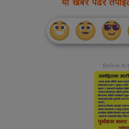
यो खबर पढेर तपाई
Below Art