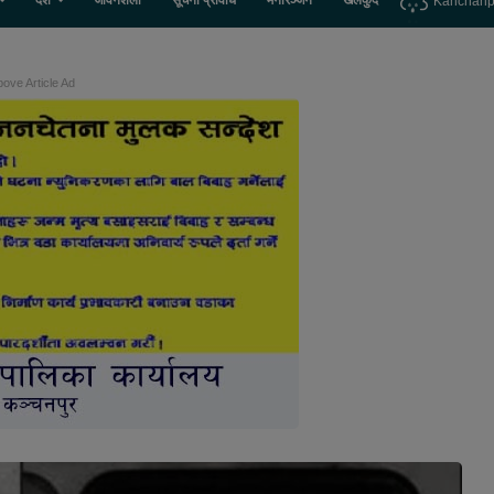
देश
जीवनशैली
सूचना प्रविधि
मनोरञ्जन
खेलकुद
Kanchanp
ove Article Ad