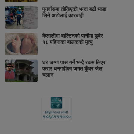
पुनर्वासमा तोकिएको भन्दा बढी भाडा
लिने अटोलाई कारबाही
कैलालीमा बाल्टिनको पानीमा डुबेर
१८ महिनाका बालकको मृत्यु
घर जग्गा पास गर्ने भन्दै रकम लिएर
फरार धनगढीका जगत कुँवर जेल
चलान