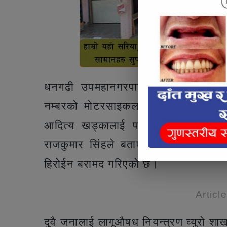
धनगढी उपमहानगरपालिका–२ को ब्यारे
नम्बरको मोटरसाइकल चेकजाँच गर्दा धनगढ
आदित्य खड्कालाई पक्राउ गरिएको कैलाल
राजकुमार सिंहले बताए। उनीहरुको साथ
हिरोईन बरामद गरिएको छ।
Articl
दुवै जनालाई लागूऔषध नियन्त्रण व्युरो शा