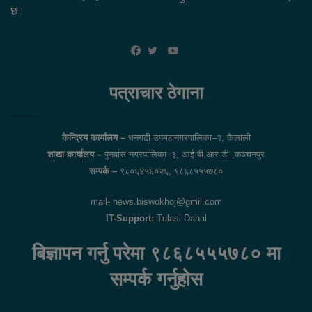
छ।
YouTube
Facebook
Twitter
पत्राचार ठेगाना
केन्द्रिय कार्यालय –
धनगढी उपमहानगरपालिका–२, कैलाली
शाखा कार्यालय –
पुनर्वास नगरपालिका–३, आई.बी.आर.डी.,कञ्चनपुर
सम्पर्क –
९८०६४५६०२६, ९८६८५५५७८०
mail- news.biswokhoj@gmil.com
IT-Support:
Tulasi Dahal
बिज्ञापन गर्नु परेमा ९८६८५५५७८० मा
सम्पर्क गर्नुहोस