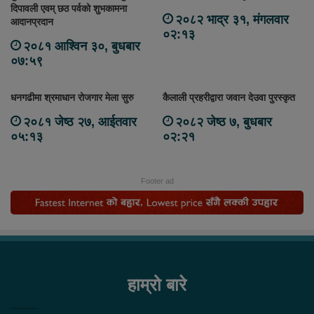
दिपावली एवम् छठ पर्वको शुभकामना
२०८२ भाद्र ३१, मंगलवार
आदानप्रदान
०२:१३
२०८१ आश्विन ३०, बुधबार
०७:५९
धनगढीमा श्रमाधान रोजगार मेला सुरु
कैलाली प्रहरीद्वारा जवान देउवा पुरस्कृत
२०८१ जेष्ठ २७, आईतवार
२०८२ जेष्ठ ७, बुधबार
०५:१३
०२:२१
Footer ad
हाम्रो बारे