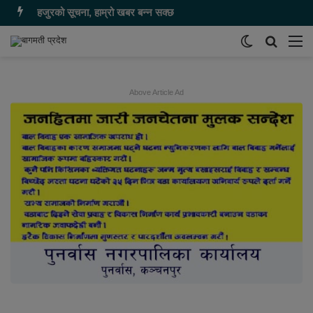
हजुरको सूचना, हाम्रो खबर बन्न सक्छ
Switch
समाचार
मेन
skin
खोज्नुहोस
Above Article Ad