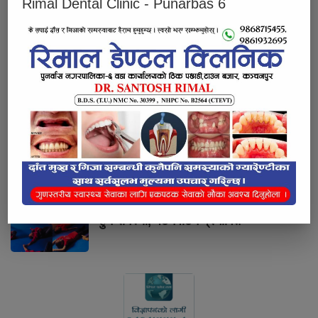
Rimal Dental Clinic - Punarbas 6
आज सुनचाँदीको मूल्य उच्च वृद्धि
बहु–बिबाह र बाल–बिबाह मुद्दामा फरार
टीकापुरका एक जना पक्राउ
सल्यानमा एक सामुदायिक विद्यालयका शिक्षक
आफ्नै डेराको कोठामा मृत अवस्थामा फेला
बागेश्वरी माध्यमिक बिधालयका विद्यार्थीमा बेहोस
हुने समस्या, पठनपाठन प्रभावित