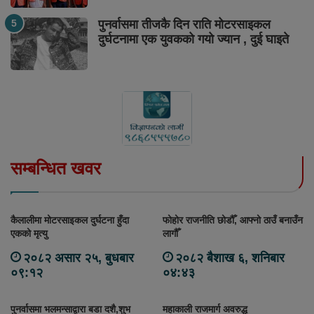
पुनर्वासमा तीजकै दिन राति मोटरसाइकल
दुर्घटनामा एक युवकको गयो ज्यान , दुई घाइते
सम्बन्धित खवर
कैलालीमा मोटरसाइकल दुर्घटना हुँदा
फोहोर राजनीति छोडौँ, आफ्नो ठाउँ बनाउँन
एकको मृत्यु
लागौँ
२०८२ असार २५, बुधबार
२०८२ बैशाख ६, शनिबार
०९:१२
०४:४३
पुनर्वासमा भलमन्साद्वारा बडा दशै,शुभ
महाकाली राजमार्ग अवरुद्ध