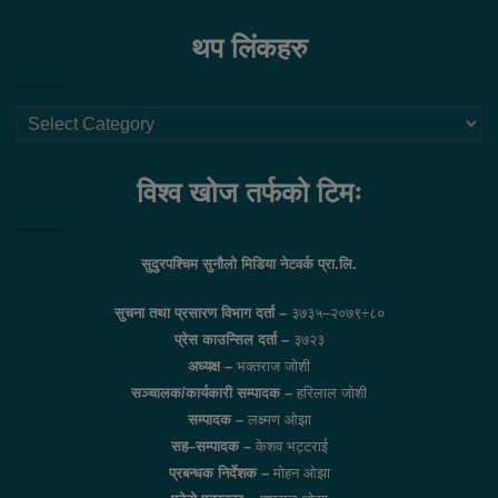
थप लिंकहरु
थप
लिंकहरु
विश्व खोज तर्फको टिमः
सुदुरपश्चिम सुनौलो मिडिया नेटवर्क प्रा.लि.
सुचना तथा प्रसारण विभाग दर्ता –
३७३५–२०७९÷८०
प्रेस काउन्सिल दर्ता –
३७२३
अध्यक्ष –
भक्तराज जोशी
सञ्चालक/कार्यकारी सम्पादक –
हरिलाल जोशी
सम्पादक –
लक्ष्मण ओझा
सह–सम्पादक –
केशव भट्टराई
प्रबन्धक निर्देशक –
मोहन ओझा