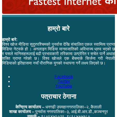
हाम्रो बारे
हाम्रो बारे:
विश्व खोज मीडिया सुदुरपश्चिमको पुनर्वास देखि संचालित एकल स्वामित्व प्राप्त
मिडिया नेटवर्क हो । अनलाइन मिडिया मानवजातिको अविभाज्य ध्रुव भएको छ
र यसले मानिसहरूलाई बढी प्रभावकारी तरिकामा उत्प्रेरित र सचेत पार्ने अथाह
शक्ति प्राप्त गरेको छ। विश्व खोजले एक बेंचमार्क सिर्जना गरी नेपाली
मिडियाको इतिहासमा नयाँ पौराणिक युगको स्थापना गर्ने लक्ष्य लिएको छ।
Facebook
Twitter
YouTube
पत्राचार ठेगाना
केन्द्रिय कार्यालय –
धनगढी उपमहानगरपालिका–२, कैलाली
शाखा कार्यालय –
पुनर्वास नगरपालिका–३, आई.बी.आर.डी.,कञ्चनपुर
सम्पर्क –
९८०६४५६०२६, ९८६८५५५७८०