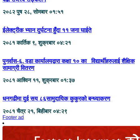
२०८२ पुष २८, सोमबार ०१:५१
ईलेक्ट्रीक भ्यान दुर्घटना हुँदा ११ जना घाईते
२०८१ कार्तिक ९, शुक्रबार ०४:२१
पुनर्वास-६, वडा कार्यालयद्वारा कक्षा १० का विद्यार्थीहरुलाई शैक्षिक
सामाग्री वितरण
२०८१ आश्विन ११, शुक्रबार ०१:३७
धनगढीमा दुई सय ८६सामुदायिक कुकुरको बन्ध्याकरण
२०८१ चैत्र २१, बिहीबार ०४:२९
Footer ad