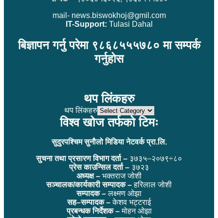
mail- news.biswokhoj@gmil.com
IT-Support:
Tulasi Dahal
बिज्ञापन गर्नु परेमा ९८६८५५५७८० मा सम्पर्क
गर्नुहोस
थप लिंकहरु
थप लिंकहरु
विश्व खोज तर्फको टिमः
सुदुरपश्चिम सुनौलो मिडिया नेटवर्क प्रा.लि.
सुचना तथा प्रसारण विभाग दर्ता –
३७३५–२०७९÷८०
प्रेस काउन्सिल दर्ता –
३७२३
अध्यक्ष –
भक्तराज जोशी
सञ्चालक/कार्यकारी सम्पादक –
हरिलाल जोशी
सम्पादक –
लक्ष्मण ओझा
सह–सम्पादक –
केशव भट्टराई
प्रबन्धक निर्देशक –
मोहन ओझा