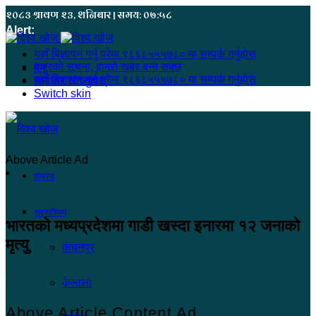
२०८३ श्रावण २३, शनिबार | समय: ०७:५८
Alert:
यहाँ बिज्ञापन गर्नु परेमा ९८६८५५५७८० मा सम्पर्क गर्नुहोस
हजुरको सूचना, हाम्रो खबर बन्न सक्छ
मेनू
यहाँ बिज्ञापन गर्नु परेमा ९८६८५५५७८० मा सम्पर्क गर्नुहोस
समाचार खोज्नुहोस्
Switch skin
Above Article Ad
होमपेज
सुदूरपश्चिम
भारतको मध्यप्रदेशमा गाडी खस्दा इनारमा १२ जनाको
मृत्यु
कंचनपुर
खोज सम्वाददाता
२०८२ बैशाख १६, मंगलवार ०३:०३
कैलाली
Above Article Content Ad