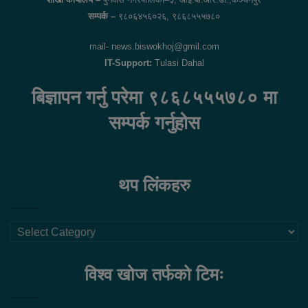
सम्पर्क –
९८०६४५६०२६, ९८६८५५५७८०
mail- news.biswokhoj@gmil.com
IT-Support:
Tulasi Dahal
बिज्ञापन गर्नु परेमा ९८६८५५५७८० मा
सम्पर्क गर्नुहोस
थप लिंकहरु
थप
लिंकहरु
विश्व खोज तर्फको टिमः