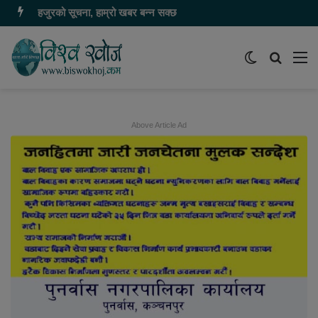
हजुरको सूचना, हाम्रो खबर बन्न सक्छ
Switch
समाचार
मेन
skin
खोज्नुहोस
Above Article Ad