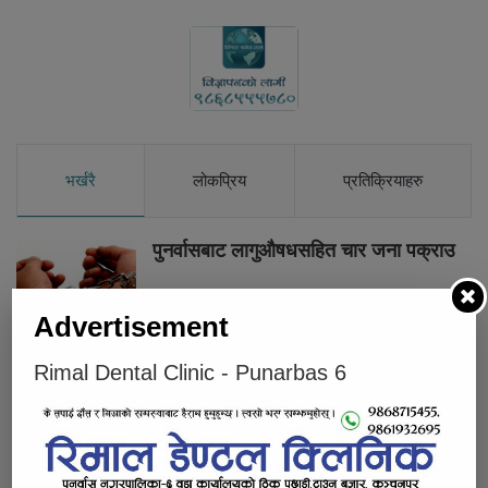
भर्खरै
लोकप्रिय
प्रतिक्रियाहरु
पुनर्वासबाट लागुऔषधसहित चार जना पक्राउ
Advertisement
सुनको मूल्य तोलामा चार हजार आठ सयले वृद्धि
Rimal Dental Clinic - Punarbas 6
पुनर्वासमा तोकिएको भन्दा बढी भाडा लिने
अटोलाई कारबाही