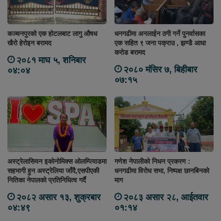
कञ्चनपुरको एक होटलबाट लागु औषध
धनगढीमा अनलाईन ठगी गर्ने पुनर्वासका
खैरो हेरोइन बरामद
एक सहित ९ जना पक्राउ , झण्डै आधा
करोड बरामद
२०८१ माघ ५, शनिबार
२०८० मंसिर ७, बिहीबार
०४:०४
०७:१५
अस्ट्रेलासियन इकोनोमिक्स ओलम्पियाडमा
गणेश नेपालीको निधन प्रकरण :
सहभागी हुन अस्ट्रेलिया जाँदै,एसपीएकी
धनगढीमा विरोध सभा, निष्पक्ष छानबिनको
नितिका नेपालको प्रतिनिधित्व गर्दै
माग
२०८२ असार १३, शुक्रबार
२०८३ असार २८, आईतवार
०४:४९
०१:१४