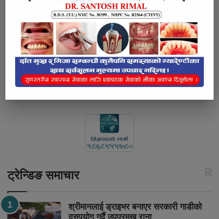
कैलालीमा बाल्टिनको पानीमा डुबेर १८ महिनाका
बालकको मृत्यु
घर जग्गा पास गर्ने भन्दै रकम लिएर फरार
धनगढीका जगत कुँवर जेल चलान
ट्रेन्डिङ समाचार
श्रीमानलाई ड्राइभर बनाएर सरकारी गाडीको
दुरुपयोग गर्दै उपप्रमुख राना