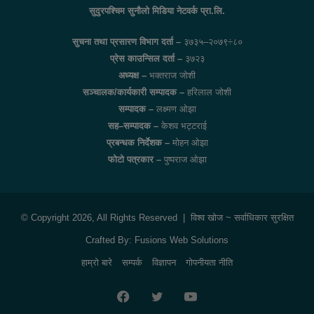
सुदुरपश्चिम सुनौलो मिडिया नेटवर्क प्रा.लि.
सुचना तथा प्रसारण विभाग दर्ता –
३७३५–२०७९÷८०
प्रेस काउन्सिल दर्ता –
३७२३
अध्यक्ष –
भक्तराज जोशी
सञ्चालक/कार्यकारी सम्पादक –
हरिलाल जोशी
सम्पादक –
लक्ष्मण ओझा
सह–सम्पादक –
केशव भट्टराई
प्रबन्धक निर्देशक –
मोहन ओझा
फोटो पत्रकार –
पुष्पराज ओझा
© Copyright 2026, All Rights Reserved |
विश्व खोज
~ सर्वाधिकार सुरक्षित
Crafted By:
Fusions Web Solutions
हाम्रो बारे
सम्पर्क
विज्ञापन
गोपनीयता नीति
Facebook
Twitter
YouTube