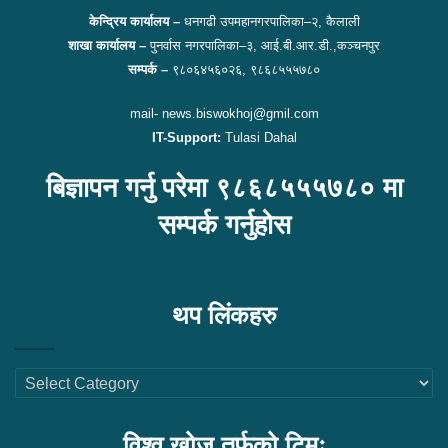
केन्द्रिय कार्यालय –
धनगढी उपमहानगरपालिका–२, कैलाली
शाखा कार्यालय –
पुनर्वास नगरपालिका–३, आई.बी.आर.डी.,कञ्चनपुर
सम्पर्क –
९८०६४५६०२६, ९८६८५५५७८०
mail- news.biswokhoj@gmil.com
IT-Support:
Tulasi Dahal
बिज्ञापन गर्नु परेमा ९८६८५५५७८० मा
सम्पर्क गर्नुहोस
थप लिंकहरु
थप
लिंकहरु
विश्व खोज तर्फको टिमः