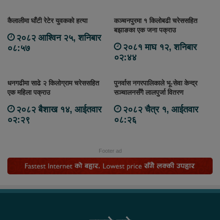
कैलालीमा घाँटी रेटेर युवकको हत्या
कञ्चनपुरमा १ किलोबढी चरेससहित
बझाङका एक जना पक्राउ
२०८२ आश्विन २५, शनिबार
२०८१ माघ १२, शनिबार
०८:५७
०२:४४
धनगढीमा साढे २ किलोग्राम चरेससहित
पुनर्वास नगरपालिकाले भू-सेवा केन्द्र
एक महिला पक्राउ
सञ्चालनसँगै लालपुर्जा वितरण
२०८२ बैशाख १४, आईतवार
२०८२ चैत्र १, आईतवार
०२:२९
०८:२६
Footer ad