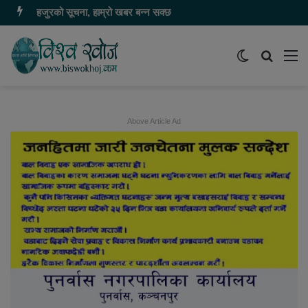
हजुरको सूचना, हाम्रो खबर बन्न सक्छ
Switch
समाचार
मेन
skin
खोज्नुहोस
Above Article Ad