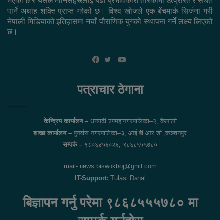
भएको छ र यसले मानिसहरूलाई बढी प्रभावकारी तरिकामा उत्प्रेरित र सचेत
पार्ने अथाह शक्ति प्राप्त गरेको छ। विश्व खोजले एक बेंचमार्क सिर्जना गरी
नेपाली मिडियाको इतिहासमा नयाँ पौराणिक युगको स्थापना गर्ने लक्ष्य लिएको
छ।
YouTube
Facebook
Twitter
पत्राचार ठेगाना
केन्द्रिय कार्यालय –
धनगढी उपमहानगरपालिका–२, कैलाली
शाखा कार्यालय –
पुनर्वास नगरपालिका–३, आई.बी.आर.डी.,कञ्चनपुर
सम्पर्क –
९८०६४५६०२६, ९८६८५५५७८०
mail- news.biswokhoj@gmil.com
IT-Support:
Tulasi Dahal
बिज्ञापन गर्नु परेमा ९८६८५५५७८० मा