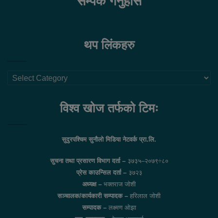
सम्पर्क गर्नुहोस
थप लिंकहरु
थप
लिंकहरु
विश्व खोज तर्फको टिमः
सुदुरपश्चिम सुनौलो मिडिया नेटवर्क प्रा.लि.
सुचना तथा प्रसारण विभाग दर्ता –
३७३५–२०७९÷८०
प्रेस काउन्सिल दर्ता –
३७२३
अध्यक्ष –
भक्तराज जोशी
सञ्चालक/कार्यकारी सम्पादक –
हरिलाल जोशी
सम्पादक –
लक्ष्मण ओझा