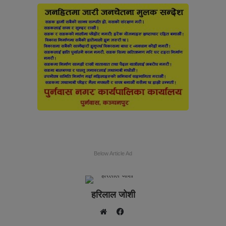
Below Article Ad
हरिलाल जोशी
F
W
a