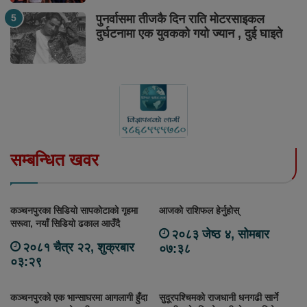
पुनर्वासमा तीजकै दिन राति मोटरसाइकल
दुर्घटनामा एक युवकको गयो ज्यान , दुई घाइते
सम्बन्धित खवर
कञ्चनपुरका सिडियाे सापकाेटाकाे गृहमा
आजको राशिफल हेर्नुहोस्
सरूवा, नयाँ सिडियाे ढकाल आउँदै
२०८३ जेष्ठ ४, सोमबार
२०८१ चैत्र २२, शुक्रबार
०७:३८
०३:२९
कञ्चनपुरको एक भान्साघरमा आगलागी हुँदा
सुदूरपश्चिमको राजधानी धनगढी सार्ने