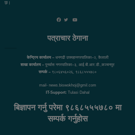
छ।
YouTube
Facebook
Twitter
पत्राचार ठेगाना
केन्द्रिय कार्यालय –
धनगढी उपमहानगरपालिका–२, कैलाली
शाखा कार्यालय –
पुनर्वास नगरपालिका–३, आई.बी.आर.डी.,कञ्चनपुर
सम्पर्क –
९८०६४५६०२६, ९८६८५५५७८०
mail- news.biswokhoj@gmil.com
IT-Support:
Tulasi Dahal
बिज्ञापन गर्नु परेमा ९८६८५५५७८० मा
सम्पर्क गर्नुहोस