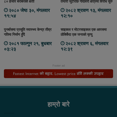
८० हजार बराबरको क्षती
तयारी जुटेपछि गोदावरी क्षेत्रमा विरोध सुरु
२०८० जेष्ठ ३०, मंगलवार
२०८२ श्रावण १३, मंगलवार
११:५४
१२:१०
पुनर्बासमा प्रसूति स्वास्थ्य केन्द्र तीव्र
साइकल र मोटरसाइकल एक आपसमा
गतिमा निर्माण हुँदै
ठोक्किँदा एक जनाको मृत्यु
२०८१ फाल्गुन २१, बुधबार
२०८२ श्रावण ६, मंगलवार
०३:२३
१२:३९
Footer ad
हाम्रो बारे