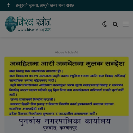
हजुरको सूचना, हाम्रो खबर बन्न सक्छ
Switch
समाचार
मेन
skin
खोज्नुहोस
Above Article Ad