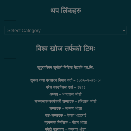
थप लिंकहरु
थप
लिंकहरु
विश्व खोज तर्फको टिमः
सुदुरपश्चिम सुनौलो मिडिया नेटवर्क प्रा.लि.
सुचना तथा प्रसारण विभाग दर्ता –
३७३५–२०७९÷८०
प्रेस काउन्सिल दर्ता –
३७२३
अध्यक्ष –
भक्तराज जोशी
सञ्चालक/कार्यकारी सम्पादक –
हरिलाल जोशी
सम्पादक –
लक्ष्मण ओझा
सह–सम्पादक –
केशव भट्टराई
प्रबन्धक निर्देशक –
मोहन ओझा
फोटो पत्रकार –
पुष्पराज ओझा