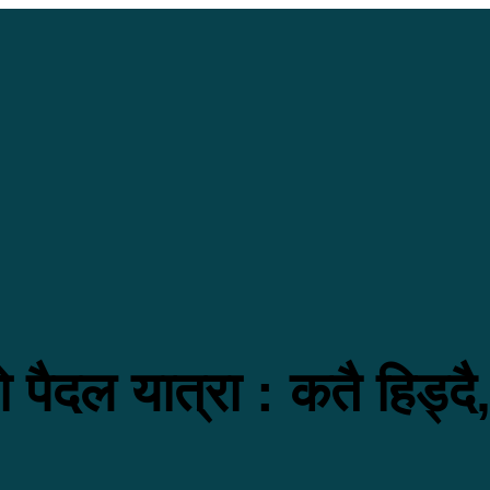
 पैदल यात्रा : कतै हिड्दै