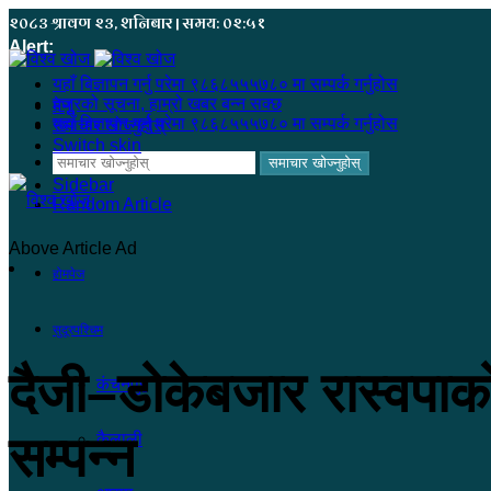
२०८३ श्रावण २३, शनिबार | समय: ०२:५१
Alert:
यहाँ बिज्ञापन गर्नु परेमा ९८६८५५५७८० मा सम्पर्क गर्नुहोस
हजुरको सूचना, हाम्रो खबर बन्न सक्छ
मेनू
यहाँ बिज्ञापन गर्नु परेमा ९८६८५५५७८० मा सम्पर्क गर्नुहोस
समाचार खोज्नुहोस्
Switch skin
समाचार खोज्नुहोस्
Sidebar
Random Article
Above Article Ad
होमपेज
सुदूरपश्चिम
दैजी–डोकेबजार रास्वपाको
कंचनपुर
सम्पन्न
कैलाली