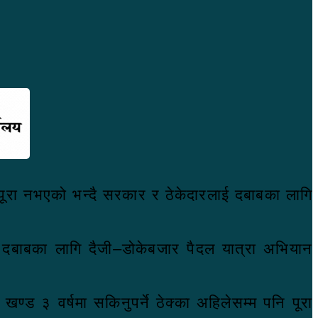
म पूरा नभएको भन्दै सरकार र ठेकेदारलाई दबाबका लागि
लाई दबाबका लागि दैजी–डोकेबजार पैदल यात्रा अभियान
खण्ड ३ वर्षमा सकिनुपर्ने ठेक्का अहिलेसम्म पनि पूरा