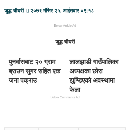
जुद्ध चौधरी
२०७९ मंसिर २५, आईतवार ०९:१८
Below Article Ad
जुद्ध चौधरी
पुनर्वासबाट २० ग्राम
लालझाडी गाउँपालिका
ब्राउन सुगर सहित एक
अध्यक्षका छोरा
जना पक्राउ
झुण्डिएको अवस्थामा
फेला
Below Comments Ad