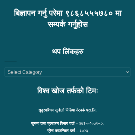
बिज्ञापन गर्नु परेमा ९८६८५५५७८० मा
सम्पर्क गर्नुहोस
थप लिंकहरु
थप
लिंकहरु
विश्व खोज तर्फको टिमः
सुदुरपश्चिम सुनौलो मिडिया नेटवर्क प्रा.लि.
सुचना तथा प्रसारण विभाग दर्ता –
३७३५–२०७९÷८०
प्रेस काउन्सिल दर्ता –
३७२३