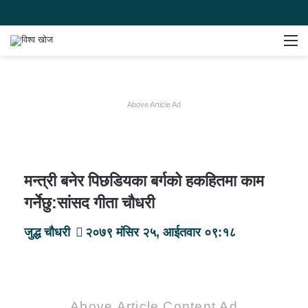
Switch
समाचार
मेन
skin
खोज्नुहोस
Above Article Ad
मन्त्री बनेर पिछडियका बर्गको हकहितमा काम
गर्नेछु:सांसद गीता चाैधरी
जुद्ध चौधरी
२०७९ मंसिर २५, आईतवार ०९:१८
Above Article Content Ad