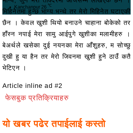
भाग्य, जुन मेरो तक्दिरमा आजसम्म लेखिएकै छैन ।
℃
Kanchanpur
26
मिहिनेतमा हुन्छ भाग्य भन्थे तर मेरो मिहिनेत घटाएकी
छैन । केवल खुशी थियो बनाउने चाहाना बोकेको तर
हाँस्न नपाई मेरा सामु आईपुगे खुशीका मलामीहरु ।
बेअर्थले खसेका दुई नयनका मेरा आँशुहरु, म सोच्छु
दुखी हु या हैन तर मेरो जिवनमा खुशी हुने ठाउँ कतै
भेटिएन ।
Article inline ad #2
फेसबुक प्रतिक्रियाहरु
यो खबर पढेर तपाईलाई कस्तो