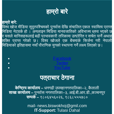
हाम्रो बारे
हाम्रो बारे:
विश्व खोज मीडिया सुदुरपश्चिमको पुनर्वास देखि संचालित एकल स्वामित्व प्राप्त
मिडिया नेटवर्क हो । अनलाइन मिडिया मानवजातिको अविभाज्य ध्रुव भएको छ
र यसले मानिसहरूलाई बढी प्रभावकारी तरिकामा उत्प्रेरित र सचेत पार्ने अथाह
शक्ति प्राप्त गरेको छ। विश्व खोजले एक बेंचमार्क सिर्जना गरी नेपाली
मिडियाको इतिहासमा नयाँ पौराणिक युगको स्थापना गर्ने लक्ष्य लिएको छ।
Facebook
Twitter
YouTube
पत्राचार ठेगाना
केन्द्रिय कार्यालय –
धनगढी उपमहानगरपालिका–२, कैलाली
शाखा कार्यालय –
पुनर्वास नगरपालिका–३, आई.बी.आर.डी.,कञ्चनपुर
सम्पर्क –
९८०६४५६०२६, ९८६८५५५७८०
mail- news.biswokhoj@gmil.com
IT-Support:
Tulasi Dahal