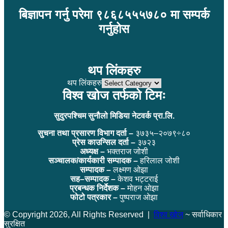
बिज्ञापन गर्नु परेमा ९८६८५५५७८० मा सम्पर्क
गर्नुहोस
थप लिंकहरु
थप लिंकहरु
विश्व खोज तर्फको टिमः
सुदुरपश्चिम सुनौलो मिडिया नेटवर्क प्रा.लि.
सुचना तथा प्रसारण विभाग दर्ता –
३७३५–२०७९÷८०
प्रेस काउन्सिल दर्ता –
३७२३
अध्यक्ष –
भक्तराज जोशी
सञ्चालक/कार्यकारी सम्पादक –
हरिलाल जोशी
सम्पादक –
लक्ष्मण ओझा
सह–सम्पादक –
केशव भट्टराई
प्रबन्धक निर्देशक –
मोहन ओझा
फोटो पत्रकार –
पुष्पराज ओझा
© Copyright 2026, All Rights Reserved |
विश्व खोज
~ सर्वाधिकार
सुरक्षित