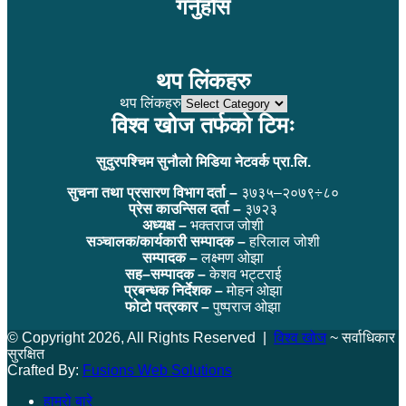
गर्नुहोस
थप लिंकहरु
थप लिंकहरु
विश्व खोज तर्फको टिमः
सुदुरपश्चिम सुनौलो मिडिया नेटवर्क प्रा.लि.
सुचना तथा प्रसारण विभाग दर्ता –
३७३५–२०७९÷८०
प्रेस काउन्सिल दर्ता –
३७२३
अध्यक्ष –
भक्तराज जोशी
सञ्चालक/कार्यकारी सम्पादक –
हरिलाल जोशी
सम्पादक –
लक्ष्मण ओझा
सह–सम्पादक –
केशव भट्टराई
प्रबन्धक निर्देशक –
मोहन ओझा
फोटो पत्रकार –
पुष्पराज ओझा
© Copyright 2026, All Rights Reserved |
विश्व खोज
~ सर्वाधिकार
सुरक्षित
Crafted By:
Fusions Web Solutions
हाम्रो बारे