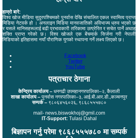
हाम्रो बारे:
विश्व खोज मीडिया सुदुरपश्चिमको पुनर्वास देखि संचालित एकल स्वामित्व प्राप्त
मिडिया नेटवर्क हो । अनलाइन मिडिया मानवजातिको अविभाज्य ध्रुव भएको छ
र यसले मानिसहरूलाई बढी प्रभावकारी तरिकामा उत्प्रेरित र सचेत पार्ने अथाह
शक्ति प्राप्त गरेको छ। विश्व खोजले एक बेंचमार्क सिर्जना गरी नेपाली
मिडियाको इतिहासमा नयाँ पौराणिक युगको स्थापना गर्ने लक्ष्य लिएको छ।
Facebook
Twitter
YouTube
पत्राचार ठेगाना
केन्द्रिय कार्यालय –
धनगढी उपमहानगरपालिका–२, कैलाली
शाखा कार्यालय –
पुनर्वास नगरपालिका–३, आई.बी.आर.डी.,कञ्चनपुर
सम्पर्क –
९८०६४५६०२६, ९८६८५५५७८०
mail- news.biswokhoj@gmil.com
IT-Support:
Tulasi Dahal
बिज्ञापन गर्नु परेमा ९८६८५५५७८० मा सम्पर्क