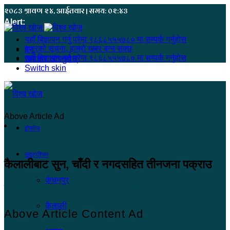
२०८३ श्रावण २४, आईतवार | समय: ०२:४३
Alert:
यहाँ बिज्ञापन गर्नु परेमा ९८६८५५५७८० मा सम्पर्क गर्नुहोस
हजुरको सूचना, हाम्रो खबर बन्न सक्छ
मेनू
यहाँ बिज्ञापन गर्नु परेमा ९८६८५५५७८० मा सम्पर्क गर्नुहोस
समाचार खोज्नुहोस्
Switch skin
Above Article Ad
होमपेज
सुदूरपश्चिम
कैलालीबाट सुन, चाँदी र नगदसहित तीनजना पक्राउ
कंचनपुर
खोज सम्वाददाता
२०८१ मंसिर २३, आईतवार ०८:०९
कैलाली
Above Article Content Ad