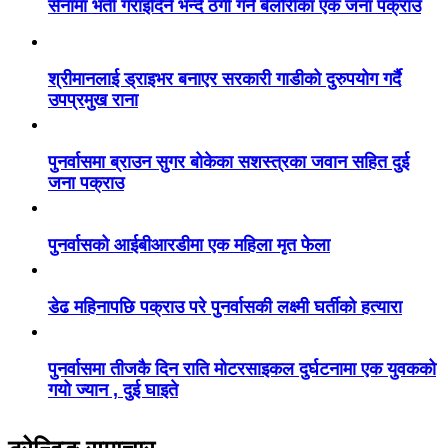
सेनामा भर्ती गराइदिने भन्दै ठगी गर्ने बेलौरीका एक जना पक्राउ
श्रीमानलाई ड्राइभर बनाएर सरकारी गाडीको दुरुपयोग गर्दै
उपप्रमुख राना
पुनर्वासमा ब्राउन सुगर बोकेका सशस्त्रका जवान सहित दुई
जना पक्राउ
पुनर्वासको आईबीआरडीमा एक महिला मृत फेला
डेढ महिनापछि पक्राउ परे पुनर्वासकी लक्ष्मी घर्तीको हत्यारा
पुनर्वासमा तीजकै दिन राति मोटरसाइकल दुर्घटनामा एक युवकको
गयो ज्यान , दुई घाइते